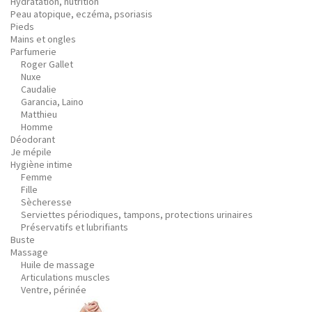
Hydratation, nutrition
Peau atopique, eczéma, psoriasis
Pieds
Mains et ongles
Parfumerie
Roger Gallet
Nuxe
Caudalie
Garancia, Laino
Matthieu
Homme
Déodorant
Je mépile
Hygiène intime
Femme
Fille
Sècheresse
Serviettes périodiques, tampons, protections urinaires
Préservatifs et lubrifiants
Buste
Massage
Huile de massage
Articulations muscles
Ventre, périnée