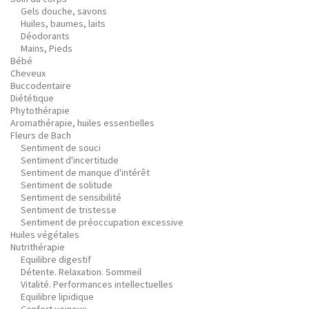
Gels douche, savons
Huiles, baumes, laits
Déodorants
Mains, Pieds
Bébé
Cheveux
Buccodentaire
Diététique
Phytothérapie
Aromathérapie, huiles essentielles
Fleurs de Bach
Sentiment de souci
Sentiment d'incertitude
Sentiment de manque d'intérêt
Sentiment de solitude
Sentiment de sensibilité
Sentiment de tristesse
Sentiment de préoccupation excessive
Huiles végétales
Nutrithérapie
Equilibre digestif
Détente. Relaxation. Sommeil
Vitalité. Performances intellectuelles
Equilibre lipidique