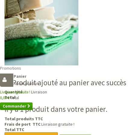
Promotions
Panier
Produit ajouté au panier avec succès
Aucun produit
Livraison
Quantité
Livraison gratuite !
Total
Total
0,00 €
Commander
Il y a 1 produit dans votre panier.
Total produits TTC
Frais de port TTC
Livraison gratuite !
Total TTC