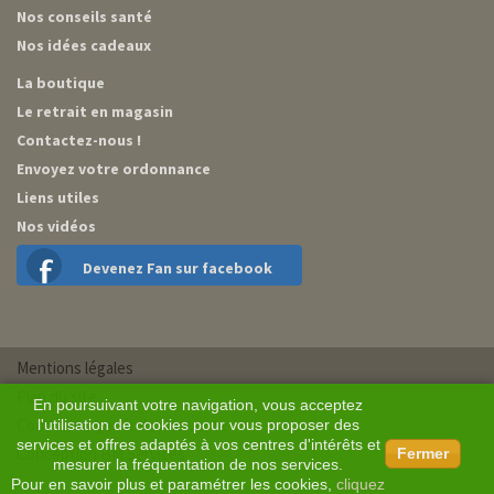
Nos conseils santé
Nos idées cadeaux
La boutique
Le retrait en magasin
Contactez-nous !
Envoyez votre ordonnance
Liens utiles
Nos vidéos
Devenez Fan sur facebook
Mentions légales
Plan du site
En poursuivant votre navigation, vous acceptez
Conditions générales de vente
l'utilisation de cookies pour vous proposer des
services et offres adaptés à vos centres d'intérêts et
Conception BM Services
Fermer
mesurer la fréquentation de nos services.
Pour en savoir plus et paramétrer les cookies,
cliquez