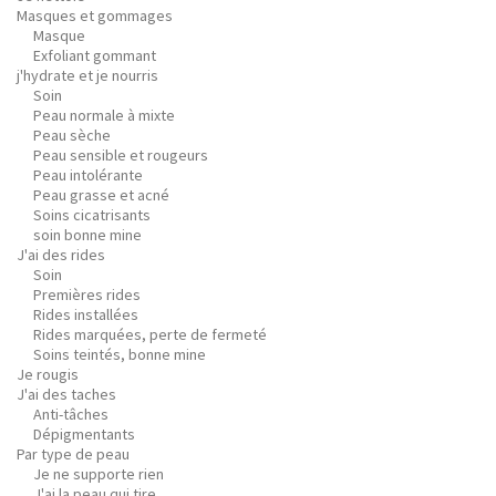
Masques et gommages
Masque
Exfoliant gommant
j'hydrate et je nourris
Soin
Peau normale à mixte
Peau sèche
Peau sensible et rougeurs
Peau intolérante
Peau grasse et acné
Soins cicatrisants
soin bonne mine
J'ai des rides
Soin
Premières rides
Rides installées
Rides marquées, perte de fermeté
Soins teintés, bonne mine
Je rougis
J'ai des taches
Anti-tâches
Dépigmentants
Par type de peau
Je ne supporte rien
J'ai la peau qui tire