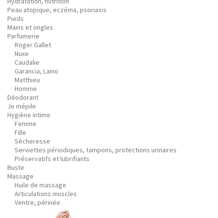
Hydratation, nutrition
Peau atopique, eczéma, psoriasis
Pieds
Mains et ongles
Parfumerie
Roger Gallet
Nuxe
Caudalie
Garancia, Laino
Matthieu
Homme
Déodorant
Je mépile
Hygiène intime
Femme
Fille
Sècheresse
Serviettes périodiques, tampons, protections urinaires
Préservatifs et lubrifiants
Buste
Massage
Huile de massage
Articulations muscles
Ventre, périnée