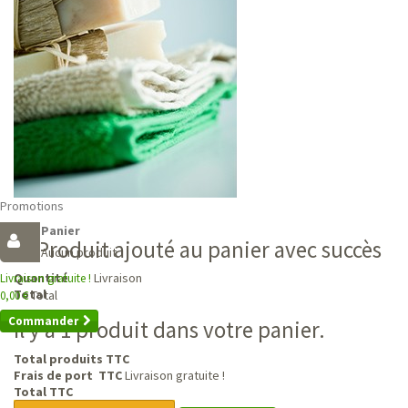
Promotions
Panier
Produit ajouté au panier avec succès
Aucun produit
Livraison
Quantité
Livraison gratuite !
Total
Total
0,00 €
Commander
Il y a 1 produit dans votre panier.
Total produits TTC
Frais de port TTC
Livraison gratuite !
Total TTC