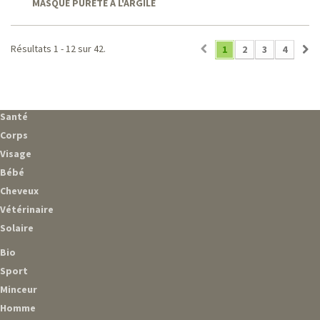
MASQUE PURETÉ À L'ARGILE
Résultats 1 - 12 sur 42.
1
2
3
4
Santé
Corps
Visage
Bébé
Cheveux
Vétérinaire
Solaire
Bio
Sport
Minceur
Homme