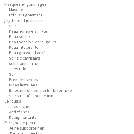
Masques et gommages
Masque
Exfoliant gommant
j'hydrate et je nourris
Soin
Peau normale à mixte
Peau sèche
Peau sensible et rougeurs
Peau intolérante
Peau grasse et acné
Soins cicatrisants
soin bonne mine
J'ai des rides
Soin
Premières rides
Rides installées
Rides marquées, perte de fermeté
Soins teintés, bonne mine
Je rougis
J'ai des taches
Anti-tâches
Dépigmentants
Par type de peau
Je ne supporte rien
J'ai la peau qui tire