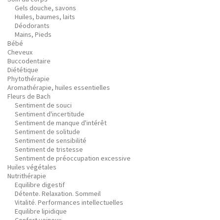
Gels douche, savons
Huiles, baumes, laits
Déodorants
Mains, Pieds
Bébé
Cheveux
Buccodentaire
Diététique
Phytothérapie
Aromathérapie, huiles essentielles
Fleurs de Bach
Sentiment de souci
Sentiment d'incertitude
Sentiment de manque d'intérêt
Sentiment de solitude
Sentiment de sensibilité
Sentiment de tristesse
Sentiment de préoccupation excessive
Huiles végétales
Nutrithérapie
Equilibre digestif
Détente. Relaxation. Sommeil
Vitalité. Performances intellectuelles
Equilibre lipidique