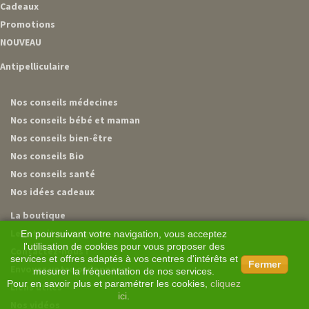
Cadeaux
Promotions
NOUVEAU
Antipelliculaire
Nos conseils médecines
Nos conseils bébé et maman
Nos conseils bien-être
Nos conseils Bio
Nos conseils santé
Nos idées cadeaux
La boutique
Le retrait en magasin
En poursuivant votre navigation, vous acceptez
l'utilisation de cookies pour vous proposer des
Contactez-nous !
services et offres adaptés à vos centres d'intérêts et
Fermer
Envoyez votre ordonnance
mesurer la fréquentation de nos services.
Pour en savoir plus et paramétrer les cookies,
cliquez
Liens utiles
ici
.
Nos vidéos