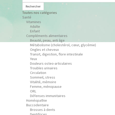
Rechercher
Toutes nos catégories
Santé
Vitamines
Adulte
Enfant
Compléments alimentaires
Beauté, peau, anti âge
Métabolisme (cholestérol, cœur, glycémie)
Ongles et cheveux
Transit, digestion, flore intestinale
Yeux
Douleurs osteo-articulaires
Troubles urinaires
Circulation
Sommeil, stress
Vitalité, mémoire
Femme, ménopause
ORL
Défenses immunitaires
Homéopathie
Buccodentaire
Brosses à dents
Dentifrices