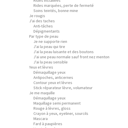
Rides installées
Rides marquées, perte de fermeté
Soins teintés, bonne mine
Je rougis
J'ai des taches
Anti-tâches
Dépigmentants
Par type de peau
Je ne supporte rien
J'ai la peau qui tire
J'ai la peau luisante et des boutons
J'ai une peau normale sauf front nez menton
J'ai la peau sensible
Yeux et lèvres
Démaquillage yeux
Antipoches, anticernes
Contour yeux et lèvres
Stick réparateur lèvre, volumateur
Je me maquille
Démaquillage yeux
Maquillage semi permanent
Rouge à lèvres, gloss
Crayon à yeux, eyeliner, sourcils
Mascara
Fard à paupières