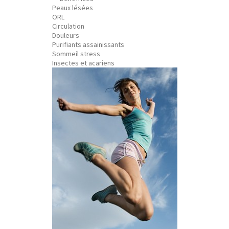
Peaux lésées
ORL
Circulation
Douleurs
Purifiants assainissants
Sommeil stress
Insectes et acariens