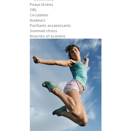
Peaux lésées
ORL
Circulation
Douleurs
Purifiants assainissants
Sommeil stress
Insectes et acariens