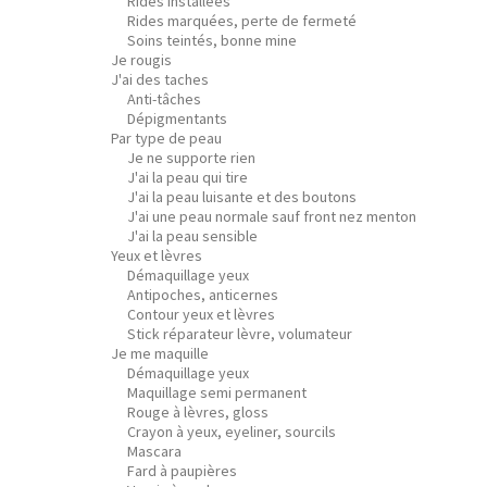
Rides installées
Rides marquées, perte de fermeté
Soins teintés, bonne mine
Je rougis
J'ai des taches
Anti-tâches
Dépigmentants
Par type de peau
Je ne supporte rien
J'ai la peau qui tire
J'ai la peau luisante et des boutons
J'ai une peau normale sauf front nez menton
J'ai la peau sensible
Yeux et lèvres
Démaquillage yeux
Antipoches, anticernes
Contour yeux et lèvres
Stick réparateur lèvre, volumateur
Je me maquille
Démaquillage yeux
Maquillage semi permanent
Rouge à lèvres, gloss
Crayon à yeux, eyeliner, sourcils
Mascara
Fard à paupières