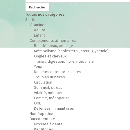
Rechercher
Toutes nos catégories
Santé
Vitamines
Adulte
Enfant
Compléments alimentaires
Beauté, peau, anti âge
Métabolisme (cholestérol, cœur, glycémie)
Ongles et cheveux
Transit, digestion, flore intestinale
Yeux
Douleurs osteo-articulaires
Troubles urinaires
Circulation
Sommeil, stress
Vitalité, mémoire
Femme, ménopause
ORL
Défenses immunitaires
Homéopathie
Buccodentaire
Brosses à dents
Dentifrices