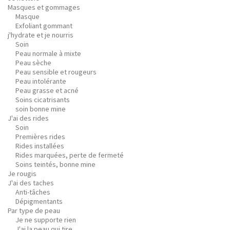
Masques et gommages
Masque
Exfoliant gommant
j'hydrate et je nourris
Soin
Peau normale à mixte
Peau sèche
Peau sensible et rougeurs
Peau intolérante
Peau grasse et acné
Soins cicatrisants
soin bonne mine
J'ai des rides
Soin
Premières rides
Rides installées
Rides marquées, perte de fermeté
Soins teintés, bonne mine
Je rougis
J'ai des taches
Anti-tâches
Dépigmentants
Par type de peau
Je ne supporte rien
J'ai la peau qui tire