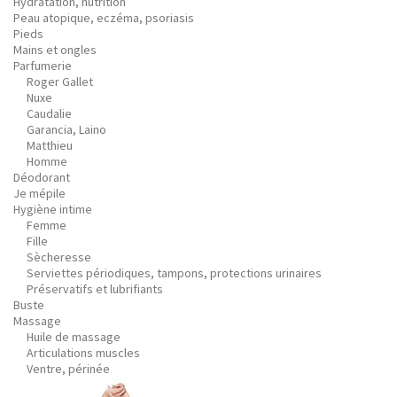
Hydratation, nutrition
Peau atopique, eczéma, psoriasis
Pieds
Mains et ongles
Parfumerie
Roger Gallet
Nuxe
Caudalie
Garancia, Laino
Matthieu
Homme
Déodorant
Je mépile
Hygiène intime
Femme
Fille
Sècheresse
Serviettes périodiques, tampons, protections urinaires
Préservatifs et lubrifiants
Buste
Massage
Huile de massage
Articulations muscles
Ventre, périnée