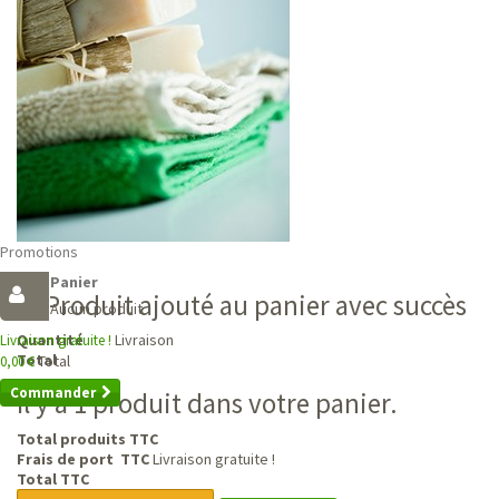
Promotions
Panier
Produit ajouté au panier avec succès
Aucun produit
Livraison
Quantité
Livraison gratuite !
Total
Total
0,00 €
Commander
Il y a 1 produit dans votre panier.
Total produits TTC
Frais de port TTC
Livraison gratuite !
Total TTC