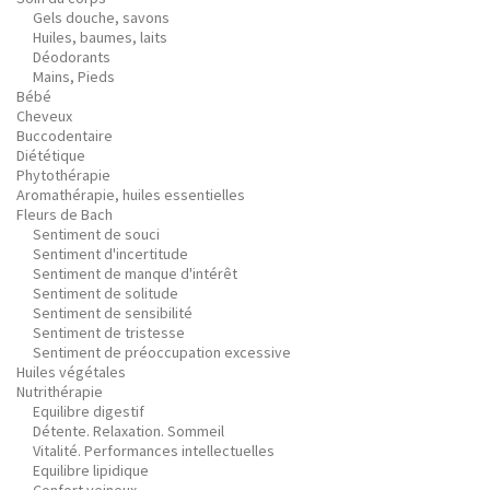
Gels douche, savons
Huiles, baumes, laits
Déodorants
Mains, Pieds
Bébé
Cheveux
Buccodentaire
Diététique
Phytothérapie
Aromathérapie, huiles essentielles
Fleurs de Bach
Sentiment de souci
Sentiment d'incertitude
Sentiment de manque d'intérêt
Sentiment de solitude
Sentiment de sensibilité
Sentiment de tristesse
Sentiment de préoccupation excessive
Huiles végétales
Nutrithérapie
Equilibre digestif
Détente. Relaxation. Sommeil
Vitalité. Performances intellectuelles
Equilibre lipidique