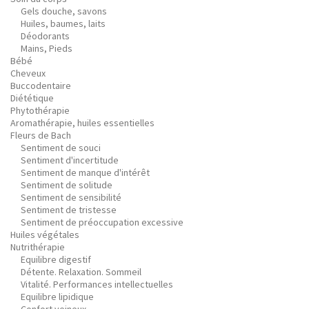
Gels douche, savons
Huiles, baumes, laits
Déodorants
Mains, Pieds
Bébé
Cheveux
Buccodentaire
Diététique
Phytothérapie
Aromathérapie, huiles essentielles
Fleurs de Bach
Sentiment de souci
Sentiment d'incertitude
Sentiment de manque d'intérêt
Sentiment de solitude
Sentiment de sensibilité
Sentiment de tristesse
Sentiment de préoccupation excessive
Huiles végétales
Nutrithérapie
Equilibre digestif
Détente. Relaxation. Sommeil
Vitalité. Performances intellectuelles
Equilibre lipidique