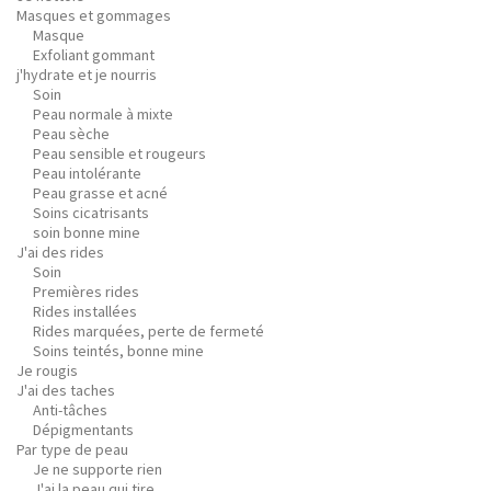
Masques et gommages
Masque
Exfoliant gommant
j'hydrate et je nourris
Soin
Peau normale à mixte
Peau sèche
Peau sensible et rougeurs
Peau intolérante
Peau grasse et acné
Soins cicatrisants
soin bonne mine
J'ai des rides
Soin
Premières rides
Rides installées
Rides marquées, perte de fermeté
Soins teintés, bonne mine
Je rougis
J'ai des taches
Anti-tâches
Dépigmentants
Par type de peau
Je ne supporte rien
J'ai la peau qui tire