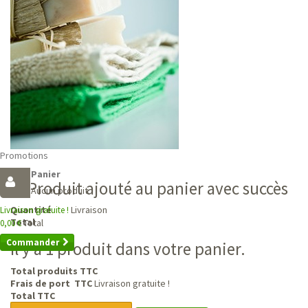
Promotions
Panier
Produit ajouté au panier avec succès
Aucun produit
Livraison
Quantité
Livraison gratuite !
Total
Total
0,00 €
Commander
Il y a 1 produit dans votre panier.
Total produits TTC
Frais de port TTC
Livraison gratuite !
Total TTC