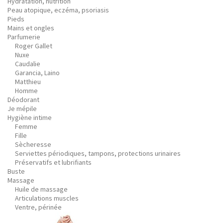
Hydratation, nutrition
Peau atopique, eczéma, psoriasis
Pieds
Mains et ongles
Parfumerie
Roger Gallet
Nuxe
Caudalie
Garancia, Laino
Matthieu
Homme
Déodorant
Je mépile
Hygiène intime
Femme
Fille
Sècheresse
Serviettes périodiques, tampons, protections urinaires
Préservatifs et lubrifiants
Buste
Massage
Huile de massage
Articulations muscles
Ventre, périnée