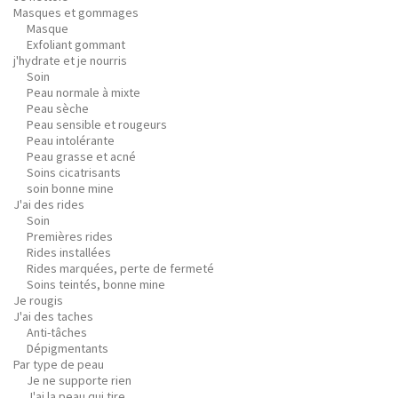
Masques et gommages
Masque
Exfoliant gommant
j'hydrate et je nourris
Soin
Peau normale à mixte
Peau sèche
Peau sensible et rougeurs
Peau intolérante
Peau grasse et acné
Soins cicatrisants
soin bonne mine
J'ai des rides
Soin
Premières rides
Rides installées
Rides marquées, perte de fermeté
Soins teintés, bonne mine
Je rougis
J'ai des taches
Anti-tâches
Dépigmentants
Par type de peau
Je ne supporte rien
J'ai la peau qui tire