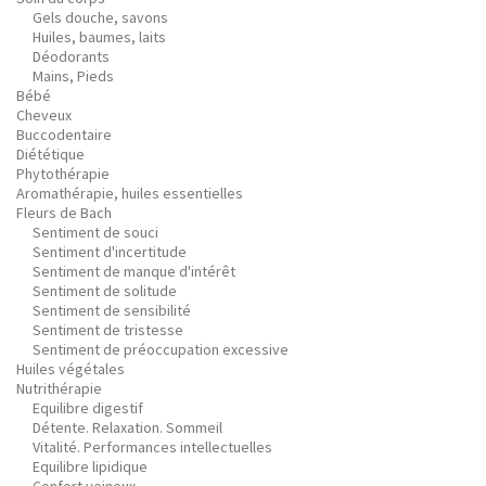
Gels douche, savons
Huiles, baumes, laits
Déodorants
Mains, Pieds
Bébé
Cheveux
Buccodentaire
Diététique
Phytothérapie
Aromathérapie, huiles essentielles
Fleurs de Bach
Sentiment de souci
Sentiment d'incertitude
Sentiment de manque d'intérêt
Sentiment de solitude
Sentiment de sensibilité
Sentiment de tristesse
Sentiment de préoccupation excessive
Huiles végétales
Nutrithérapie
Equilibre digestif
Détente. Relaxation. Sommeil
Vitalité. Performances intellectuelles
Equilibre lipidique