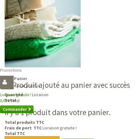
Promotions
Panier
Produit ajouté au panier avec succès
Aucun produit
Livraison
Quantité
Livraison gratuite !
Total
Total
0,00 €
Commander
Il y a 1 produit dans votre panier.
Total produits TTC
Frais de port TTC
Livraison gratuite !
Total TTC