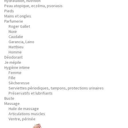
Hydratation, nutrition
Peau atopique, eczéma, psoriasis
Pieds
Mains et ongles
Parfumerie
Roger Gallet
Nuxe
Caudalie
Garancia, Laino
Matthieu
Homme
Déodorant
Je mépile
Hygiène intime
Femme
Fille
Sècheresse
Serviettes périodiques, tampons, protections urinaires
Préservatifs et lubrifiants
Buste
Massage
Huile de massage
Articulations muscles
Ventre, périnée