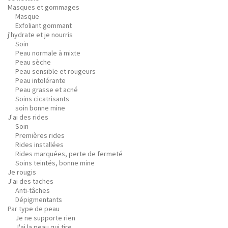
Masques et gommages
Masque
Exfoliant gommant
j'hydrate et je nourris
Soin
Peau normale à mixte
Peau sèche
Peau sensible et rougeurs
Peau intolérante
Peau grasse et acné
Soins cicatrisants
soin bonne mine
J'ai des rides
Soin
Premières rides
Rides installées
Rides marquées, perte de fermeté
Soins teintés, bonne mine
Je rougis
J'ai des taches
Anti-tâches
Dépigmentants
Par type de peau
Je ne supporte rien
J'ai la peau qui tire