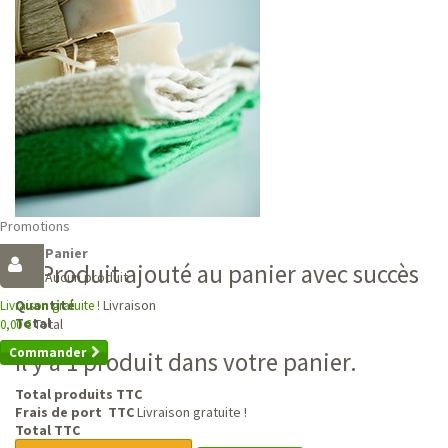
Promotions
Panier
Produit ajouté au panier avec succès
Aucun produit
Livraison
Quantité
Livraison gratuite !
Total
Total
0,00 €
Commander
Il y a 1 produit dans votre panier.
Total produits TTC
Frais de port TTC
Livraison gratuite !
Total TTC