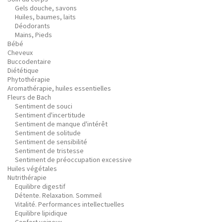
Gels douche, savons
Huiles, baumes, laits
Déodorants
Mains, Pieds
Bébé
Cheveux
Buccodentaire
Diététique
Phytothérapie
Aromathérapie, huiles essentielles
Fleurs de Bach
Sentiment de souci
Sentiment d'incertitude
Sentiment de manque d'intérêt
Sentiment de solitude
Sentiment de sensibilité
Sentiment de tristesse
Sentiment de préoccupation excessive
Huiles végétales
Nutrithérapie
Equilibre digestif
Détente. Relaxation. Sommeil
Vitalité. Performances intellectuelles
Equilibre lipidique