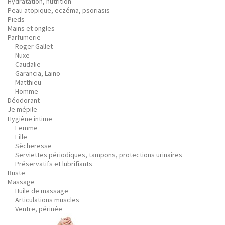
Hydratation, nutrition
Peau atopique, eczéma, psoriasis
Pieds
Mains et ongles
Parfumerie
Roger Gallet
Nuxe
Caudalie
Garancia, Laino
Matthieu
Homme
Déodorant
Je mépile
Hygiène intime
Femme
Fille
Sècheresse
Serviettes périodiques, tampons, protections urinaires
Préservatifs et lubrifiants
Buste
Massage
Huile de massage
Articulations muscles
Ventre, périnée