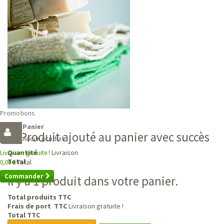
Promotions
Panier
Produit ajouté au panier avec succès
Aucun produit
Livraison
Quantité
Livraison gratuite !
Total
Total
0,00 €
Commander
Il y a 1 produit dans votre panier.
Total produits TTC
Frais de port TTC
Livraison gratuite !
Total TTC