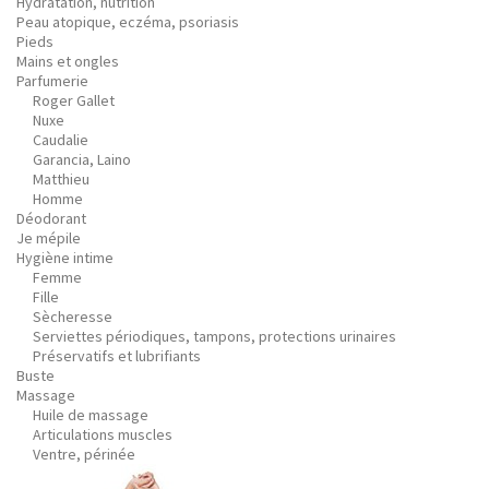
Hydratation, nutrition
Peau atopique, eczéma, psoriasis
Pieds
Mains et ongles
Parfumerie
Roger Gallet
Nuxe
Caudalie
Garancia, Laino
Matthieu
Homme
Déodorant
Je mépile
Hygiène intime
Femme
Fille
Sècheresse
Serviettes périodiques, tampons, protections urinaires
Préservatifs et lubrifiants
Buste
Massage
Huile de massage
Articulations muscles
Ventre, périnée