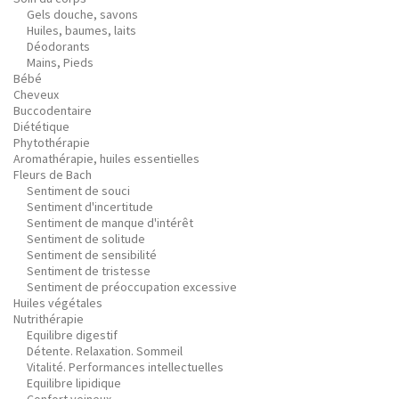
Gels douche, savons
Huiles, baumes, laits
Déodorants
Mains, Pieds
Bébé
Cheveux
Buccodentaire
Diététique
Phytothérapie
Aromathérapie, huiles essentielles
Fleurs de Bach
Sentiment de souci
Sentiment d'incertitude
Sentiment de manque d'intérêt
Sentiment de solitude
Sentiment de sensibilité
Sentiment de tristesse
Sentiment de préoccupation excessive
Huiles végétales
Nutrithérapie
Equilibre digestif
Détente. Relaxation. Sommeil
Vitalité. Performances intellectuelles
Equilibre lipidique