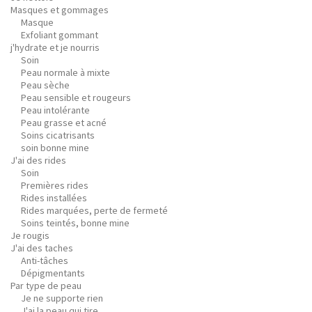
Masques et gommages
Masque
Exfoliant gommant
j'hydrate et je nourris
Soin
Peau normale à mixte
Peau sèche
Peau sensible et rougeurs
Peau intolérante
Peau grasse et acné
Soins cicatrisants
soin bonne mine
J'ai des rides
Soin
Premières rides
Rides installées
Rides marquées, perte de fermeté
Soins teintés, bonne mine
Je rougis
J'ai des taches
Anti-tâches
Dépigmentants
Par type de peau
Je ne supporte rien
J'ai la peau qui tire