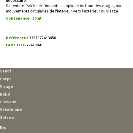
nécessaire.
Sa texture fraîche et fondante s'applique du bout des doigts, par
mouvements circulaires de l'intérieur vers l'extérieur du visage.
Contenance : 30ml
Référence :
3337872413858
EAN :
3337872413841
Santé
Corps
Visage
Bébé
Cheveux
Vétérinaire
Solaire
Bio