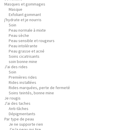
Masques et gommages
Masque
Exfoliant gommant
j'hydrate et je nourris
Soin
Peau normale à mixte
Peau sèche
Peau sensible et rougeurs
Peau intolérante
Peau grasse et acné
Soins cicatrisants
soin bonne mine
J'ai des rides
Soin
Premières rides
Rides installées
Rides marquées, perte de fermeté
Soins teintés, bonne mine
Je rougis
J'ai des taches
Anti-tâches
Dépigmentants
Par type de peau
Je ne supporte rien
J'ai la peau qui tire