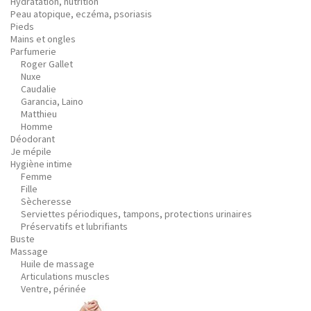
Hydratation, nutrition
Peau atopique, eczéma, psoriasis
Pieds
Mains et ongles
Parfumerie
Roger Gallet
Nuxe
Caudalie
Garancia, Laino
Matthieu
Homme
Déodorant
Je mépile
Hygiène intime
Femme
Fille
Sècheresse
Serviettes périodiques, tampons, protections urinaires
Préservatifs et lubrifiants
Buste
Massage
Huile de massage
Articulations muscles
Ventre, périnée