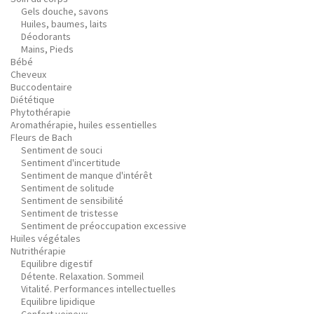
Gels douche, savons
Huiles, baumes, laits
Déodorants
Mains, Pieds
Bébé
Cheveux
Buccodentaire
Diététique
Phytothérapie
Aromathérapie, huiles essentielles
Fleurs de Bach
Sentiment de souci
Sentiment d'incertitude
Sentiment de manque d'intérêt
Sentiment de solitude
Sentiment de sensibilité
Sentiment de tristesse
Sentiment de préoccupation excessive
Huiles végétales
Nutrithérapie
Equilibre digestif
Détente. Relaxation. Sommeil
Vitalité. Performances intellectuelles
Equilibre lipidique