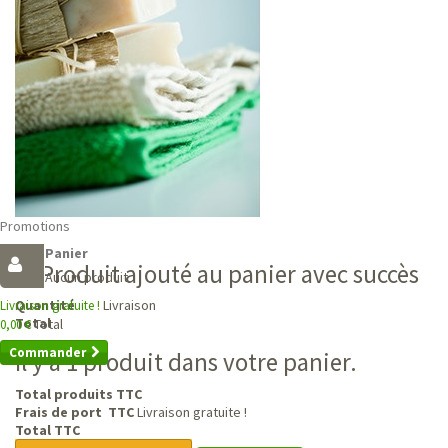
Promotions
Panier
Produit ajouté au panier avec succès
Aucun produit
Livraison
Quantité
Livraison gratuite !
Total
Total
0,00 €
Commander
Il y a 1 produit dans votre panier.
Total produits TTC
Frais de port TTC
Livraison gratuite !
Total TTC