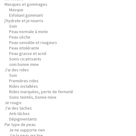
Masques et gommages
Masque
Exfoliant gommant
j'hydrate et je nourris
Soin
Peau normale à mixte
Peau sèche
Peau sensible et rougeurs
Peau intolérante
Peau grasse et acné
Soins cicatrisants
soin bonne mine
J'ai des rides
Soin
Premières rides
Rides installées
Rides marquées, perte de fermeté
Soins teintés, bonne mine
Je rougis
J'ai des taches
Anti-tâches
Dépigmentants
Par type de peau
Je ne supporte rien
J'ai la peau qui tire