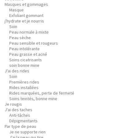
Masques et gommages
Masque
Exfoliant gommant
j'hydrate et je nourris
Soin
Peau normale à mixte
Peau sèche
Peau sensible et rougeurs
Peau intolérante
Peau grasse et acné
Soins cicatrisants
soin bonne mine
J'ai des rides
Soin
Premières rides
Rides installées
Rides marquées, perte de fermeté
Soins teintés, bonne mine
Je rougis
J'ai des taches
Anti-tâches
Dépigmentants
Par type de peau
Je ne supporte rien
J'ai la peau qui tire