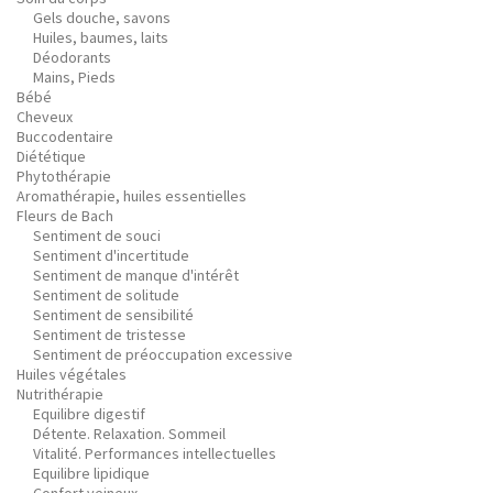
Gels douche, savons
Huiles, baumes, laits
Déodorants
Mains, Pieds
Bébé
Cheveux
Buccodentaire
Diététique
Phytothérapie
Aromathérapie, huiles essentielles
Fleurs de Bach
Sentiment de souci
Sentiment d'incertitude
Sentiment de manque d'intérêt
Sentiment de solitude
Sentiment de sensibilité
Sentiment de tristesse
Sentiment de préoccupation excessive
Huiles végétales
Nutrithérapie
Equilibre digestif
Détente. Relaxation. Sommeil
Vitalité. Performances intellectuelles
Equilibre lipidique