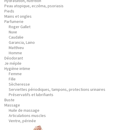
Hydratation, nutrition
Peau atopique, eczéma, psoriasis
Pieds
Mains et ongles
Parfumerie
Roger Gallet
Nuxe
Caudalie
Garancia, Laino
Matthieu
Homme
Déodorant
Je mépile
Hygiène intime
Femme
Fille
Sècheresse
Serviettes périodiques, tampons, protections urinaires
Préservatifs et lubrifiants
Buste
Massage
Huile de massage
Articulations muscles
Ventre, périnée