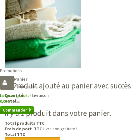
Promotions
Panier
Produit ajouté au panier avec succès
Aucun produit
Livraison
Quantité
Livraison gratuite !
Total
Total
0,00 €
Commander
Il y a 1 produit dans votre panier.
Total produits TTC
Frais de port TTC
Livraison gratuite !
Total TTC