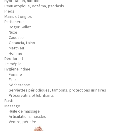
Hydratation, nutrition
Peau atopique, eczéma, psoriasis
Pieds
Mains et ongles
Parfumerie
Roger Gallet
Nuxe
Caudalie
Garancia, Laino
Matthieu
Homme
Déodorant
Je mépile
Hygiène intime
Femme
Fille
Sècheresse
Serviettes périodiques, tampons, protections urinaires
Préservatifs et lubrifiants
Buste
Massage
Huile de massage
Articulations muscles
Ventre, périnée