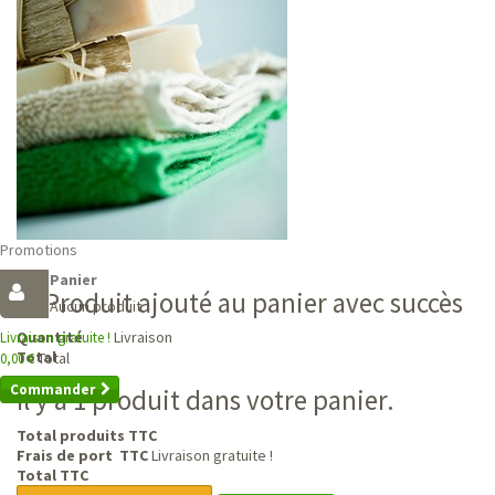
Promotions
Panier
Produit ajouté au panier avec succès
Aucun produit
Livraison
Quantité
Livraison gratuite !
Total
Total
0,00 €
Commander
Il y a 1 produit dans votre panier.
Total produits TTC
Frais de port TTC
Livraison gratuite !
Total TTC