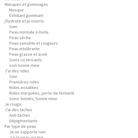
Masques et gommages
Masque
Exfoliant gommant
j'hydrate et je nourris
Soin
Peau normale à mixte
Peau sèche
Peau sensible et rougeurs
Peau intolérante
Peau grasse et acné
Soins cicatrisants
soin bonne mine
J'ai des rides
Soin
Premières rides
Rides installées
Rides marquées, perte de fermeté
Soins teintés, bonne mine
Je rougis
J'ai des taches
Anti-tâches
Dépigmentants
Par type de peau
Je ne supporte rien
J'ai la peau qui tire