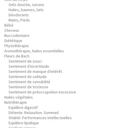
Gels douche, savons
Huiles, baumes, laits
Déodorants
Mains, Pieds
Bébé
Cheveux
Buccodentaire
Diététique
Phytothérapie
Aromathérapie, huiles essentielles
Fleurs de Bach
Sentiment de souci
Sentiment d'incertitude
Sentiment de manque d'intérêt
Sentiment de solitude
Sentiment de sensibilité
Sentiment de tristesse
Sentiment de préoccupation excessive
Huiles végétales
Nutrithérapie
Equilibre digestif
Détente. Relaxation. Sommeil
Vitalité. Performances intellectuelles
Equilibre lipidique