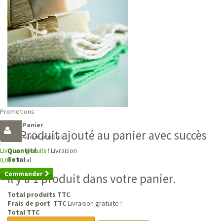
Promotions
Panier
Produit ajouté au panier avec succès
Aucun produit
Livraison
Quantité
Livraison gratuite !
Total
Total
0,00 €
Commander
Il y a 1 produit dans votre panier.
Total produits TTC
Frais de port TTC
Livraison gratuite !
Total TTC