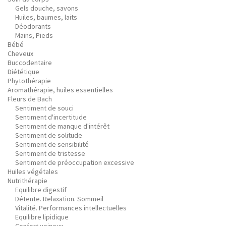
Gels douche, savons
Huiles, baumes, laits
Déodorants
Mains, Pieds
Bébé
Cheveux
Buccodentaire
Diététique
Phytothérapie
Aromathérapie, huiles essentielles
Fleurs de Bach
Sentiment de souci
Sentiment d'incertitude
Sentiment de manque d'intérêt
Sentiment de solitude
Sentiment de sensibilité
Sentiment de tristesse
Sentiment de préoccupation excessive
Huiles végétales
Nutrithérapie
Equilibre digestif
Détente. Relaxation. Sommeil
Vitalité. Performances intellectuelles
Equilibre lipidique