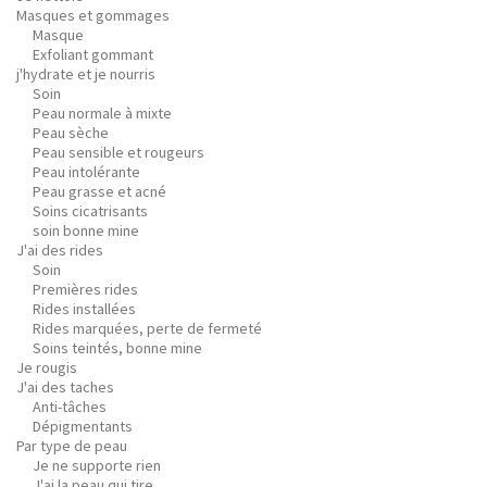
Masques et gommages
Masque
Exfoliant gommant
j'hydrate et je nourris
Soin
Peau normale à mixte
Peau sèche
Peau sensible et rougeurs
Peau intolérante
Peau grasse et acné
Soins cicatrisants
soin bonne mine
J'ai des rides
Soin
Premières rides
Rides installées
Rides marquées, perte de fermeté
Soins teintés, bonne mine
Je rougis
J'ai des taches
Anti-tâches
Dépigmentants
Par type de peau
Je ne supporte rien
J'ai la peau qui tire