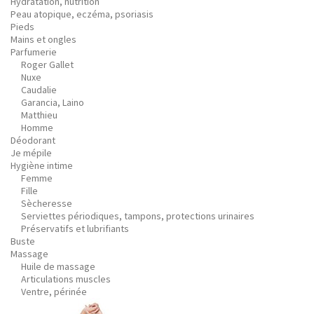
Hydratation, nutrition
Peau atopique, eczéma, psoriasis
Pieds
Mains et ongles
Parfumerie
Roger Gallet
Nuxe
Caudalie
Garancia, Laino
Matthieu
Homme
Déodorant
Je mépile
Hygiène intime
Femme
Fille
Sècheresse
Serviettes périodiques, tampons, protections urinaires
Préservatifs et lubrifiants
Buste
Massage
Huile de massage
Articulations muscles
Ventre, périnée