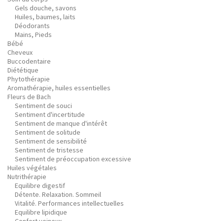
Gels douche, savons
Huiles, baumes, laits
Déodorants
Mains, Pieds
Bébé
Cheveux
Buccodentaire
Diététique
Phytothérapie
Aromathérapie, huiles essentielles
Fleurs de Bach
Sentiment de souci
Sentiment d'incertitude
Sentiment de manque d'intérêt
Sentiment de solitude
Sentiment de sensibilité
Sentiment de tristesse
Sentiment de préoccupation excessive
Huiles végétales
Nutrithérapie
Equilibre digestif
Détente. Relaxation. Sommeil
Vitalité. Performances intellectuelles
Equilibre lipidique