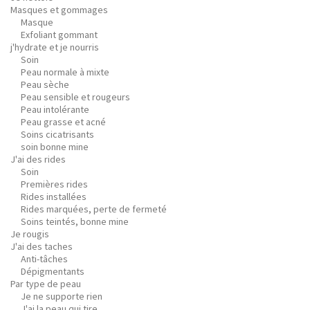
Masques et gommages
Masque
Exfoliant gommant
j'hydrate et je nourris
Soin
Peau normale à mixte
Peau sèche
Peau sensible et rougeurs
Peau intolérante
Peau grasse et acné
Soins cicatrisants
soin bonne mine
J'ai des rides
Soin
Premières rides
Rides installées
Rides marquées, perte de fermeté
Soins teintés, bonne mine
Je rougis
J'ai des taches
Anti-tâches
Dépigmentants
Par type de peau
Je ne supporte rien
J'ai la peau qui tire