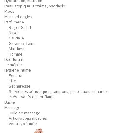
Hydratation, nutrition
Peau atopique, eczéma, psoriasis
Pieds
Mains et ongles
Parfumerie
Roger Gallet
Nuxe
Caudalie
Garancia, Laino
Matthieu
Homme
Déodorant
Je mépile
Hygiène intime
Femme
Fille
Sècheresse
Serviettes périodiques, tampons, protections urinaires
Préservatifs et lubrifiants
Buste
Massage
Huile de massage
Articulations muscles
Ventre, périnée