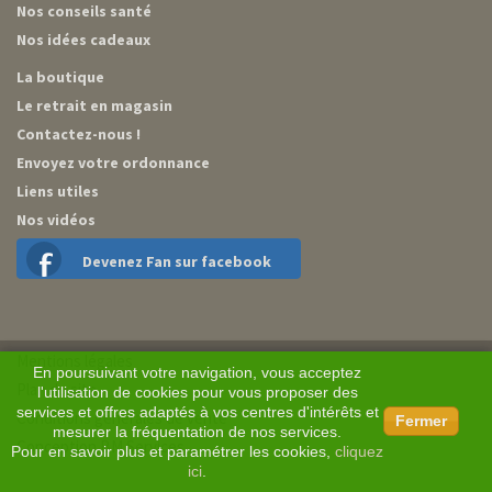
Nos conseils santé
Nos idées cadeaux
La boutique
Le retrait en magasin
Contactez-nous !
Envoyez votre ordonnance
Liens utiles
Nos vidéos
Devenez Fan sur facebook
Mentions légales
En poursuivant votre navigation, vous acceptez
Plan du site
l'utilisation de cookies pour vous proposer des
services et offres adaptés à vos centres d'intérêts et
Conditions générales de vente
Fermer
mesurer la fréquentation de nos services.
Conception BM Services
Pour en savoir plus et paramétrer les cookies,
cliquez
ici
.