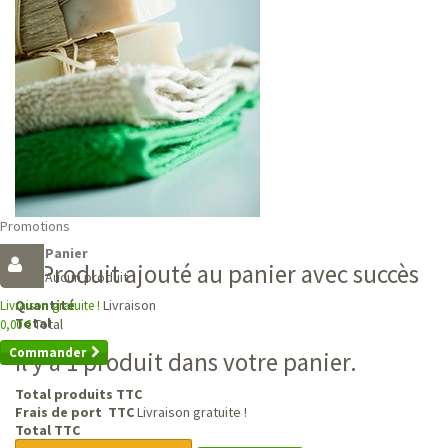
Promotions
Panier
Produit ajouté au panier avec succès
Aucun produit
Livraison
Quantité
Livraison gratuite !
Total
Total
0,00 €
Commander
Il y a 1 produit dans votre panier.
Total produits TTC
Frais de port TTC
Livraison gratuite !
Total TTC