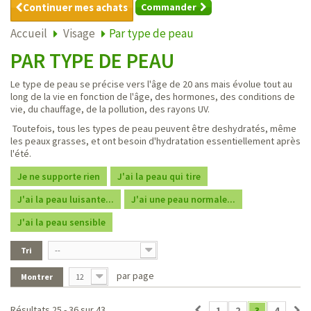
Continuer mes achats
Commander
Accueil
Visage
Par type de peau
PAR TYPE DE PEAU
Le type de peau se précise vers l'âge de 20 ans mais évolue tout au
long de la vie en fonction de l'âge, des hormones, des conditions de
vie, du chauffage, de la pollution, des rayons UV.
Toutefois, tous les types de peau peuvent être deshydratés, même
les peaux grasses, et ont besoin d'hydratation essentiellement après
l'été.
Je ne supporte rien
J'ai la peau qui tire
J'ai la peau luisante...
J'ai une peau normale...
J'ai la peau sensible
Tri
--
par page
Montrer
12
Résultats 25 - 36 sur 43.
1
2
3
4