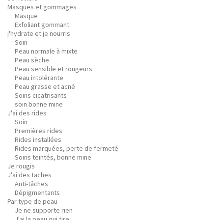
Masques et gommages
Masque
Exfoliant gommant
j'hydrate et je nourris
Soin
Peau normale à mixte
Peau sèche
Peau sensible et rougeurs
Peau intolérante
Peau grasse et acné
Soins cicatrisants
soin bonne mine
J'ai des rides
Soin
Premières rides
Rides installées
Rides marquées, perte de fermeté
Soins teintés, bonne mine
Je rougis
J'ai des taches
Anti-tâches
Dépigmentants
Par type de peau
Je ne supporte rien
J'ai la peau qui tire