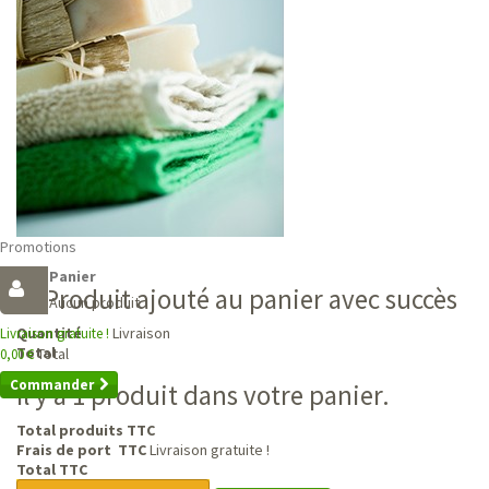
Promotions
Panier
Produit ajouté au panier avec succès
Aucun produit
Livraison
Quantité
Livraison gratuite !
Total
Total
0,00 €
Commander
Il y a 1 produit dans votre panier.
Total produits TTC
Frais de port TTC
Livraison gratuite !
Total TTC