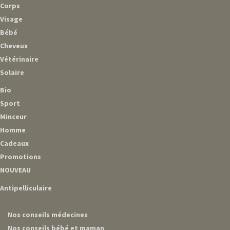
Corps
Visage
Bébé
Cheveux
Vétérinaire
Solaire
Bio
Sport
Minceur
Homme
Cadeaux
Promotions
NOUVEAU
Antipelliculaire
Nos conseils médecines
Nos conseils bébé et maman