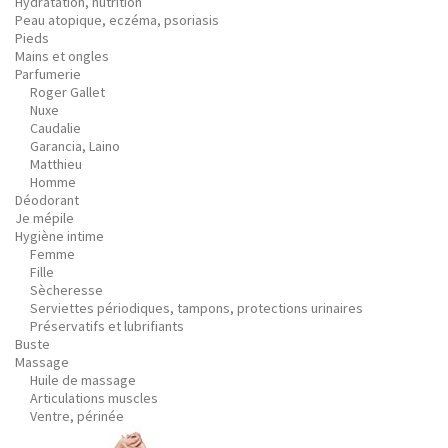
Hydratation, nutrition
Peau atopique, eczéma, psoriasis
Pieds
Mains et ongles
Parfumerie
Roger Gallet
Nuxe
Caudalie
Garancia, Laino
Matthieu
Homme
Déodorant
Je mépile
Hygiène intime
Femme
Fille
Sècheresse
Serviettes périodiques, tampons, protections urinaires
Préservatifs et lubrifiants
Buste
Massage
Huile de massage
Articulations muscles
Ventre, périnée