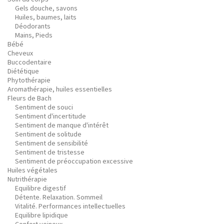
Gels douche, savons
Huiles, baumes, laits
Déodorants
Mains, Pieds
Bébé
Cheveux
Buccodentaire
Diététique
Phytothérapie
Aromathérapie, huiles essentielles
Fleurs de Bach
Sentiment de souci
Sentiment d'incertitude
Sentiment de manque d'intérêt
Sentiment de solitude
Sentiment de sensibilité
Sentiment de tristesse
Sentiment de préoccupation excessive
Huiles végétales
Nutrithérapie
Equilibre digestif
Détente. Relaxation. Sommeil
Vitalité. Performances intellectuelles
Equilibre lipidique