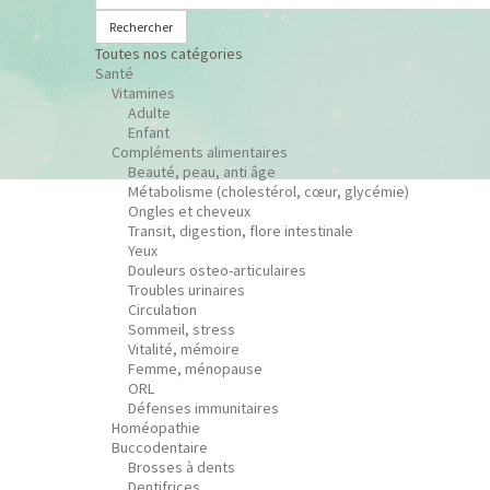
Rechercher
Toutes nos catégories
Santé
Vitamines
Adulte
Enfant
Compléments alimentaires
Beauté, peau, anti âge
Métabolisme (cholestérol, cœur, glycémie)
Ongles et cheveux
Transit, digestion, flore intestinale
Yeux
Douleurs osteo-articulaires
Troubles urinaires
Circulation
Sommeil, stress
Vitalité, mémoire
Femme, ménopause
ORL
Défenses immunitaires
Homéopathie
Buccodentaire
Brosses à dents
Dentifrices