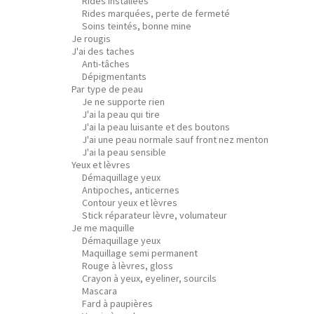
Rides installées
Rides marquées, perte de fermeté
Soins teintés, bonne mine
Je rougis
J'ai des taches
Anti-tâches
Dépigmentants
Par type de peau
Je ne supporte rien
J'ai la peau qui tire
J'ai la peau luisante et des boutons
J'ai une peau normale sauf front nez menton
J'ai la peau sensible
Yeux et lèvres
Démaquillage yeux
Antipoches, anticernes
Contour yeux et lèvres
Stick réparateur lèvre, volumateur
Je me maquille
Démaquillage yeux
Maquillage semi permanent
Rouge à lèvres, gloss
Crayon à yeux, eyeliner, sourcils
Mascara
Fard à paupières