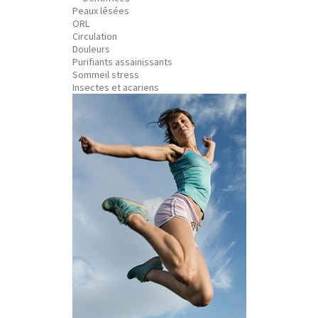
Peaux lésées
ORL
Circulation
Douleurs
Purifiants assainissants
Sommeil stress
Insectes et acariens