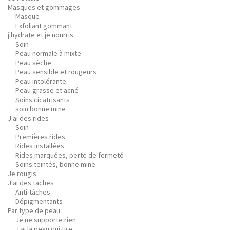
Masques et gommages
Masque
Exfoliant gommant
j'hydrate et je nourris
Soin
Peau normale à mixte
Peau sèche
Peau sensible et rougeurs
Peau intolérante
Peau grasse et acné
Soins cicatrisants
soin bonne mine
J'ai des rides
Soin
Premières rides
Rides installées
Rides marquées, perte de fermeté
Soins teintés, bonne mine
Je rougis
J'ai des taches
Anti-tâches
Dépigmentants
Par type de peau
Je ne supporte rien
J'ai la peau qui tire