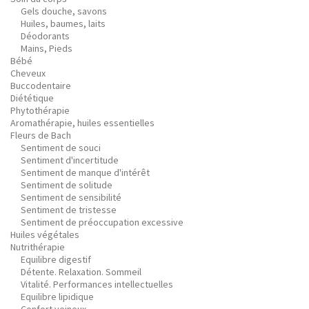
Gels douche, savons
Huiles, baumes, laits
Déodorants
Mains, Pieds
Bébé
Cheveux
Buccodentaire
Diététique
Phytothérapie
Aromathérapie, huiles essentielles
Fleurs de Bach
Sentiment de souci
Sentiment d'incertitude
Sentiment de manque d'intérêt
Sentiment de solitude
Sentiment de sensibilité
Sentiment de tristesse
Sentiment de préoccupation excessive
Huiles végétales
Nutrithérapie
Equilibre digestif
Détente. Relaxation. Sommeil
Vitalité. Performances intellectuelles
Equilibre lipidique