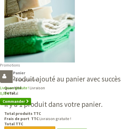
Promotions
Panier
Produit ajouté au panier avec succès
Aucun produit
Livraison
Quantité
Livraison gratuite !
Total
Total
0,00 €
Commander
Il y a 1 produit dans votre panier.
Total produits TTC
Frais de port TTC
Livraison gratuite !
Total TTC