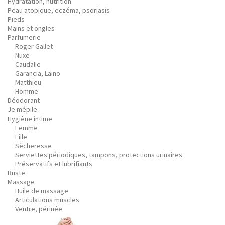
Hydratation, nutrition
Peau atopique, eczéma, psoriasis
Pieds
Mains et ongles
Parfumerie
Roger Gallet
Nuxe
Caudalie
Garancia, Laino
Matthieu
Homme
Déodorant
Je mépile
Hygiène intime
Femme
Fille
Sècheresse
Serviettes périodiques, tampons, protections urinaires
Préservatifs et lubrifiants
Buste
Massage
Huile de massage
Articulations muscles
Ventre, périnée