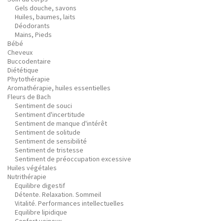
Gels douche, savons
Huiles, baumes, laits
Déodorants
Mains, Pieds
Bébé
Cheveux
Buccodentaire
Diététique
Phytothérapie
Aromathérapie, huiles essentielles
Fleurs de Bach
Sentiment de souci
Sentiment d'incertitude
Sentiment de manque d'intérêt
Sentiment de solitude
Sentiment de sensibilité
Sentiment de tristesse
Sentiment de préoccupation excessive
Huiles végétales
Nutrithérapie
Equilibre digestif
Détente. Relaxation. Sommeil
Vitalité. Performances intellectuelles
Equilibre lipidique