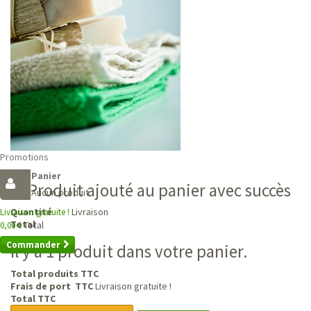
Promotions
Panier
Produit ajouté au panier avec succès
Aucun produit
Livraison
Quantité
Livraison gratuite !
Total
Total
0,00 €
Commander
Il y a 1 produit dans votre panier.
Total produits TTC
Frais de port TTC
Livraison gratuite !
Total TTC