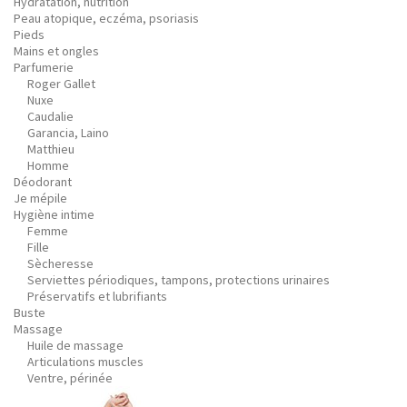
Hydratation, nutrition
Peau atopique, eczéma, psoriasis
Pieds
Mains et ongles
Parfumerie
Roger Gallet
Nuxe
Caudalie
Garancia, Laino
Matthieu
Homme
Déodorant
Je mépile
Hygiène intime
Femme
Fille
Sècheresse
Serviettes périodiques, tampons, protections urinaires
Préservatifs et lubrifiants
Buste
Massage
Huile de massage
Articulations muscles
Ventre, périnée