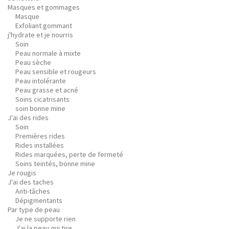
Masques et gommages
Masque
Exfoliant gommant
j'hydrate et je nourris
Soin
Peau normale à mixte
Peau sèche
Peau sensible et rougeurs
Peau intolérante
Peau grasse et acné
Soins cicatrisants
soin bonne mine
J'ai des rides
Soin
Premières rides
Rides installées
Rides marquées, perte de fermeté
Soins teintés, bonne mine
Je rougis
J'ai des taches
Anti-tâches
Dépigmentants
Par type de peau
Je ne supporte rien
J'ai la peau qui tire