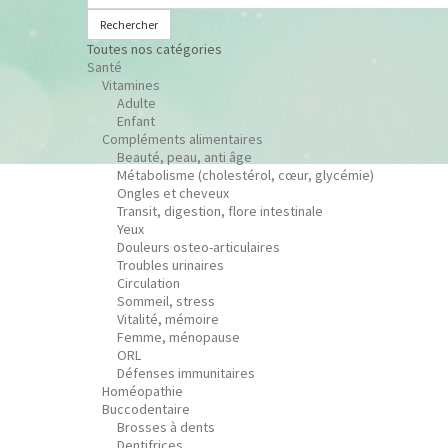
Rechercher
Toutes nos catégories
Santé
Vitamines
Adulte
Enfant
Compléments alimentaires
Beauté, peau, anti âge
Métabolisme (cholestérol, cœur, glycémie)
Ongles et cheveux
Transit, digestion, flore intestinale
Yeux
Douleurs osteo-articulaires
Troubles urinaires
Circulation
Sommeil, stress
Vitalité, mémoire
Femme, ménopause
ORL
Défenses immunitaires
Homéopathie
Buccodentaire
Brosses à dents
Dentifrices