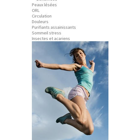
Peaux lésées
ORL
Circulation
Douleurs
Purifiants assainissants
Sommeil stress
Insectes et acariens