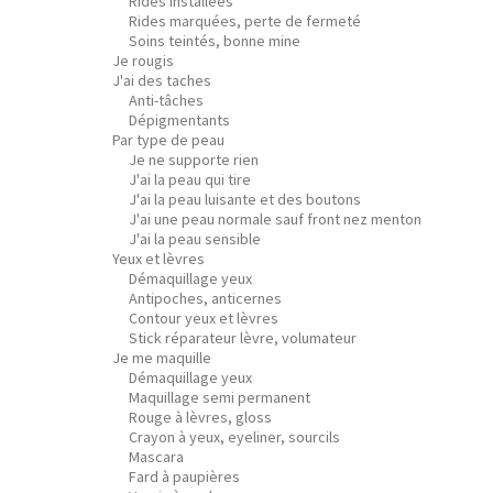
Rides installées
Rides marquées, perte de fermeté
Soins teintés, bonne mine
Je rougis
J'ai des taches
Anti-tâches
Dépigmentants
Par type de peau
Je ne supporte rien
J'ai la peau qui tire
J'ai la peau luisante et des boutons
J'ai une peau normale sauf front nez menton
J'ai la peau sensible
Yeux et lèvres
Démaquillage yeux
Antipoches, anticernes
Contour yeux et lèvres
Stick réparateur lèvre, volumateur
Je me maquille
Démaquillage yeux
Maquillage semi permanent
Rouge à lèvres, gloss
Crayon à yeux, eyeliner, sourcils
Mascara
Fard à paupières