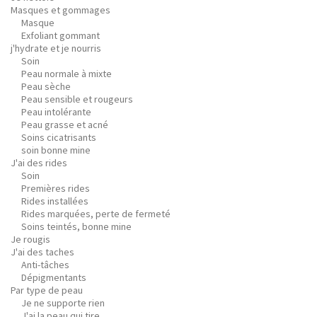
Masques et gommages
Masque
Exfoliant gommant
j'hydrate et je nourris
Soin
Peau normale à mixte
Peau sèche
Peau sensible et rougeurs
Peau intolérante
Peau grasse et acné
Soins cicatrisants
soin bonne mine
J'ai des rides
Soin
Premières rides
Rides installées
Rides marquées, perte de fermeté
Soins teintés, bonne mine
Je rougis
J'ai des taches
Anti-tâches
Dépigmentants
Par type de peau
Je ne supporte rien
J'ai la peau qui tire