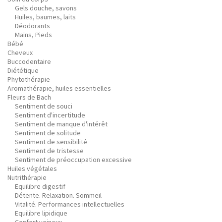
Gels douche, savons
Huiles, baumes, laits
Déodorants
Mains, Pieds
Bébé
Cheveux
Buccodentaire
Diététique
Phytothérapie
Aromathérapie, huiles essentielles
Fleurs de Bach
Sentiment de souci
Sentiment d'incertitude
Sentiment de manque d'intérêt
Sentiment de solitude
Sentiment de sensibilité
Sentiment de tristesse
Sentiment de préoccupation excessive
Huiles végétales
Nutrithérapie
Equilibre digestif
Détente. Relaxation. Sommeil
Vitalité. Performances intellectuelles
Equilibre lipidique