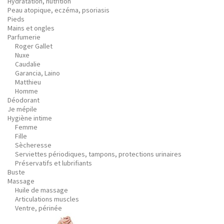
Hydratation, nutrition
Peau atopique, eczéma, psoriasis
Pieds
Mains et ongles
Parfumerie
Roger Gallet
Nuxe
Caudalie
Garancia, Laino
Matthieu
Homme
Déodorant
Je mépile
Hygiène intime
Femme
Fille
Sècheresse
Serviettes périodiques, tampons, protections urinaires
Préservatifs et lubrifiants
Buste
Massage
Huile de massage
Articulations muscles
Ventre, périnée