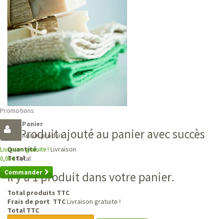
Promotions
Panier
Produit ajouté au panier avec succès
Aucun produit
Livraison
Quantité
Livraison gratuite !
Total
Total
0,00 €
Commander
Il y a 1 produit dans votre panier.
Total produits TTC
Frais de port TTC
Livraison gratuite !
Total TTC