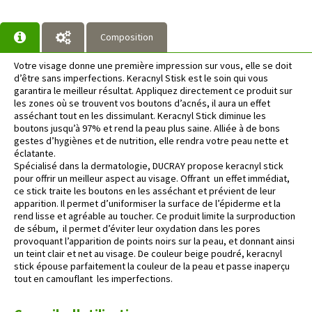
Composition
Votre visage donne une première impression sur vous, elle se doit
d’être sans imperfections. Keracnyl Stisk est le soin qui vous
garantira le meilleur résultat. Appliquez directement ce produit sur
les zones où se trouvent vos boutons d’acnés, il aura un effet
asséchant tout en les dissimulant. Keracnyl Stick diminue les
boutons jusqu’à 97% et rend la peau plus saine. Alliée à de bons
gestes d’hygiènes et de nutrition, elle rendra votre peau nette et
éclatante.
Spécialisé dans la dermatologie, DUCRAY propose keracnyl stick
pour offrir un meilleur aspect au visage. Offrant un effet immédiat,
ce stick traite les boutons en les asséchant et prévient de leur
apparition. Il permet d’uniformiser la surface de l’épiderme et la
rend lisse et agréable au toucher. Ce produit limite la surproduction
de sébum, il permet d’éviter leur oxydation dans les pores
provoquant l’apparition de points noirs sur la peau, et donnant ainsi
un teint clair et net au visage. De couleur beige poudré, keracnyl
stick épouse parfaitement la couleur de la peau et passe inaperçu
tout en camouflant les imperfections.