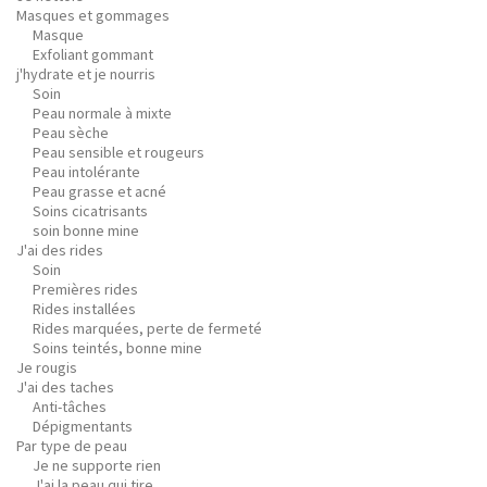
Masques et gommages
Masque
Exfoliant gommant
j'hydrate et je nourris
Soin
Peau normale à mixte
Peau sèche
Peau sensible et rougeurs
Peau intolérante
Peau grasse et acné
Soins cicatrisants
soin bonne mine
J'ai des rides
Soin
Premières rides
Rides installées
Rides marquées, perte de fermeté
Soins teintés, bonne mine
Je rougis
J'ai des taches
Anti-tâches
Dépigmentants
Par type de peau
Je ne supporte rien
J'ai la peau qui tire