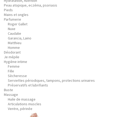
Hydratation, nutrition
Peau atopique, eczéma, psoriasis
Pieds
Mains et ongles
Parfumerie
Roger Gallet
Nuxe
Caudalie
Garancia, Laino
Matthieu
Homme
Déodorant
Je mépile
Hygiène intime
Femme
Fille
Sècheresse
Serviettes périodiques, tampons, protections urinaires
Préservatifs et lubrifiants
Buste
Massage
Huile de massage
Articulations muscles
Ventre, périnée