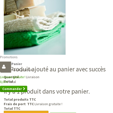
Promotions
Panier
Produit ajouté au panier avec succès
Aucun produit
Livraison
Quantité
Livraison gratuite !
Total
Total
0,00 €
Commander
Il y a 1 produit dans votre panier.
Total produits TTC
Frais de port TTC
Livraison gratuite !
Total TTC