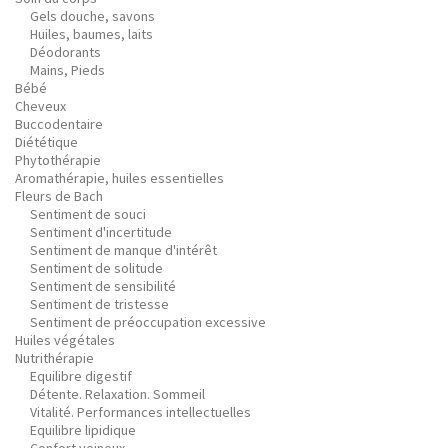
Gels douche, savons
Huiles, baumes, laits
Déodorants
Mains, Pieds
Bébé
Cheveux
Buccodentaire
Diététique
Phytothérapie
Aromathérapie, huiles essentielles
Fleurs de Bach
Sentiment de souci
Sentiment d'incertitude
Sentiment de manque d'intérêt
Sentiment de solitude
Sentiment de sensibilité
Sentiment de tristesse
Sentiment de préoccupation excessive
Huiles végétales
Nutrithérapie
Equilibre digestif
Détente. Relaxation. Sommeil
Vitalité. Performances intellectuelles
Equilibre lipidique