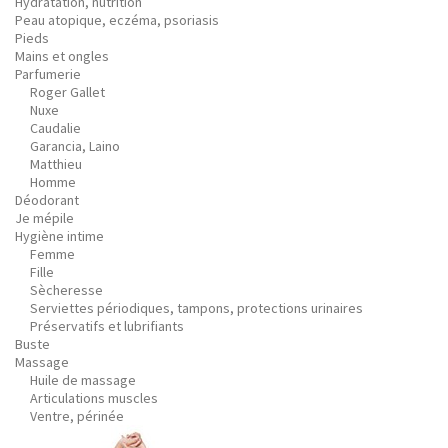
Hydratation, nutrition
Peau atopique, eczéma, psoriasis
Pieds
Mains et ongles
Parfumerie
Roger Gallet
Nuxe
Caudalie
Garancia, Laino
Matthieu
Homme
Déodorant
Je mépile
Hygiène intime
Femme
Fille
Sècheresse
Serviettes périodiques, tampons, protections urinaires
Préservatifs et lubrifiants
Buste
Massage
Huile de massage
Articulations muscles
Ventre, périnée