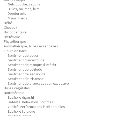
Gels douche, savons
Huiles, baumes, laits
Déodorants
Mains, Pieds
Bébé
Cheveux
Buccodentaire
Diététique
Phytothérapie
Aromathérapie, huiles essentielles
Fleurs de Bach
Sentiment de souci
Sentiment d'incertitude
Sentiment de manque d'intérêt
Sentiment de solitude
Sentiment de sensibilité
Sentiment de tristesse
Sentiment de préoccupation excessive
Huiles végétales
Nutrithérapie
Equilibre digestif
Détente. Relaxation. Sommeil
Vitalité. Performances intellectuelles
Equilibre lipidique