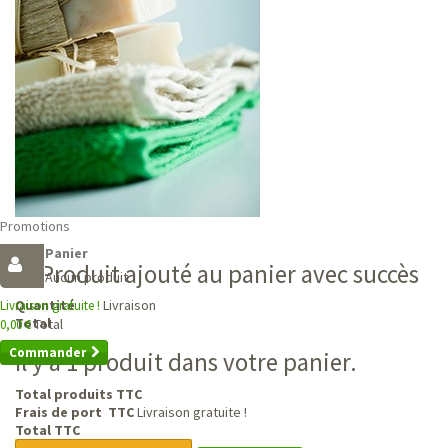
Promotions
Panier
Produit ajouté au panier avec succès
Aucun produit
Livraison
Quantité
Livraison gratuite !
Total
Total
0,00 €
Commander
Il y a 1 produit dans votre panier.
Total produits TTC
Frais de port TTC
Livraison gratuite !
Total TTC