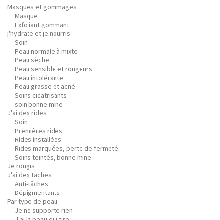
Masques et gommages
Masque
Exfoliant gommant
j'hydrate et je nourris
Soin
Peau normale à mixte
Peau sèche
Peau sensible et rougeurs
Peau intolérante
Peau grasse et acné
Soins cicatrisants
soin bonne mine
J'ai des rides
Soin
Premières rides
Rides installées
Rides marquées, perte de fermeté
Soins teintés, bonne mine
Je rougis
J'ai des taches
Anti-tâches
Dépigmentants
Par type de peau
Je ne supporte rien
J'ai la peau qui tire