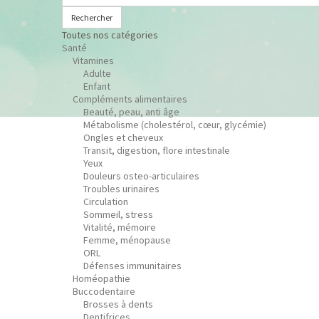
Rechercher
Toutes nos catégories
Santé
Vitamines
Adulte
Enfant
Compléments alimentaires
Beauté, peau, anti âge
Métabolisme (cholestérol, cœur, glycémie)
Ongles et cheveux
Transit, digestion, flore intestinale
Yeux
Douleurs osteo-articulaires
Troubles urinaires
Circulation
Sommeil, stress
Vitalité, mémoire
Femme, ménopause
ORL
Défenses immunitaires
Homéopathie
Buccodentaire
Brosses à dents
Dentifrices