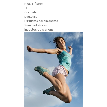
Peaux lésées
ORL
Circulation
Douleurs
Purifiants assainissants
Sommeil stress
Insectes et acariens