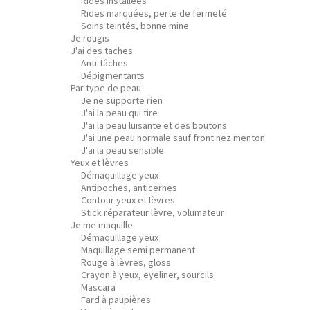
Rides installées
Rides marquées, perte de fermeté
Soins teintés, bonne mine
Je rougis
J'ai des taches
Anti-tâches
Dépigmentants
Par type de peau
Je ne supporte rien
J'ai la peau qui tire
J'ai la peau luisante et des boutons
J'ai une peau normale sauf front nez menton
J'ai la peau sensible
Yeux et lèvres
Démaquillage yeux
Antipoches, anticernes
Contour yeux et lèvres
Stick réparateur lèvre, volumateur
Je me maquille
Démaquillage yeux
Maquillage semi permanent
Rouge à lèvres, gloss
Crayon à yeux, eyeliner, sourcils
Mascara
Fard à paupières