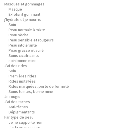
Masques et gommages
Masque
Exfoliant gommant
j'hydrate et je nourris
Soin
Peau normale à mixte
Peau sèche
Peau sensible et rougeurs
Peau intolérante
Peau grasse et acné
Soins cicatrisants
soin bonne mine
J'ai des rides
Soin
Premières rides
Rides installées
Rides marquées, perte de fermeté
Soins teintés, bonne mine
Je rougis
J'ai des taches
Anti-tâches
Dépigmentants
Par type de peau
Je ne supporte rien
J'ai la peau qui tire