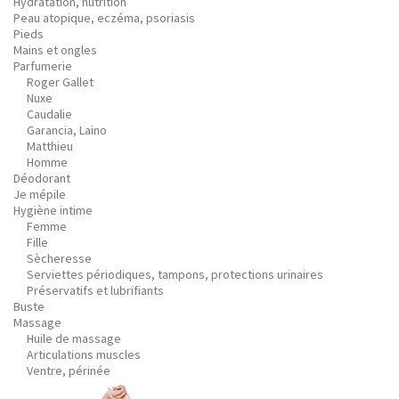
Hydratation, nutrition
Peau atopique, eczéma, psoriasis
Pieds
Mains et ongles
Parfumerie
Roger Gallet
Nuxe
Caudalie
Garancia, Laino
Matthieu
Homme
Déodorant
Je mépile
Hygiène intime
Femme
Fille
Sècheresse
Serviettes périodiques, tampons, protections urinaires
Préservatifs et lubrifiants
Buste
Massage
Huile de massage
Articulations muscles
Ventre, périnée