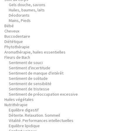
Gels douche, savons
Huiles, baumes, laits
Déodorants
Mains, Pieds
Bébé
Cheveux
Buccodentaire
Diététique
Phytothérapie
Aromathérapie, huiles essentielles
Fleurs de Bach
Sentiment de souci
Sentiment d'incertitude
Sentiment de manque d'intérêt
Sentiment de solitude
Sentiment de sensibilité
Sentiment de tristesse
Sentiment de préoccupation excessive
Huiles végétales
Nutrithérapie
Equilibre digestif
Détente. Relaxation. Sommeil
Vitalité. Performances intellectuelles
Equilibre lipidique