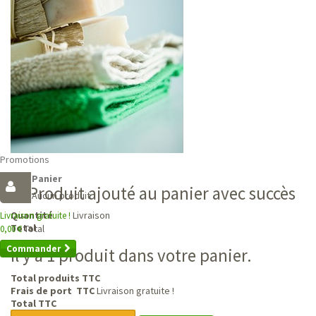
Promotions
Panier
Produit ajouté au panier avec succès
Aucun produit
Livraison
Quantité
Livraison gratuite !
Total
Total
0,00 €
Commander
Il y a 1 produit dans votre panier.
Total produits TTC
Frais de port TTC
Livraison gratuite !
Total TTC