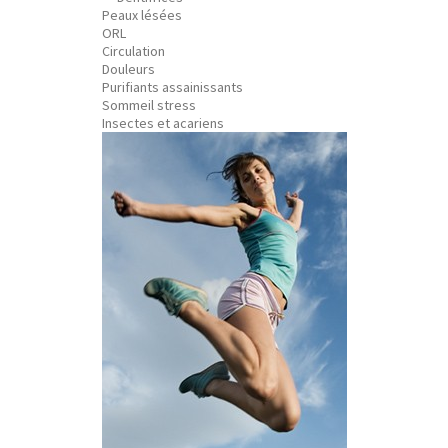
Peaux lésées
ORL
Circulation
Douleurs
Purifiants assainissants
Sommeil stress
Insectes et acariens