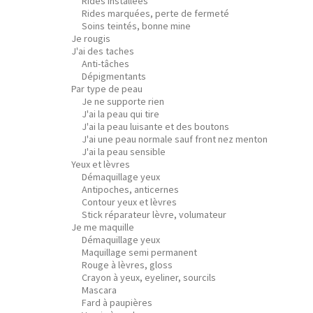
Rides installées
Rides marquées, perte de fermeté
Soins teintés, bonne mine
Je rougis
J'ai des taches
Anti-tâches
Dépigmentants
Par type de peau
Je ne supporte rien
J'ai la peau qui tire
J'ai la peau luisante et des boutons
J'ai une peau normale sauf front nez menton
J'ai la peau sensible
Yeux et lèvres
Démaquillage yeux
Antipoches, anticernes
Contour yeux et lèvres
Stick réparateur lèvre, volumateur
Je me maquille
Démaquillage yeux
Maquillage semi permanent
Rouge à lèvres, gloss
Crayon à yeux, eyeliner, sourcils
Mascara
Fard à paupières