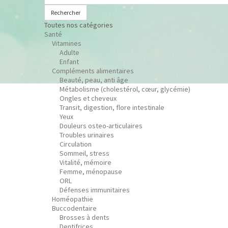
Rechercher
Toutes nos catégories
Santé
Vitamines
Adulte
Enfant
Compléments alimentaires
Beauté, peau, anti âge
Métabolisme (cholestérol, cœur, glycémie)
Ongles et cheveux
Transit, digestion, flore intestinale
Yeux
Douleurs osteo-articulaires
Troubles urinaires
Circulation
Sommeil, stress
Vitalité, mémoire
Femme, ménopause
ORL
Défenses immunitaires
Homéopathie
Buccodentaire
Brosses à dents
Dentifrices