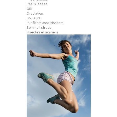
Peaux lésées
ORL
Circulation
Douleurs
Purifiants assainissants
Sommeil stress
Insectes et acariens