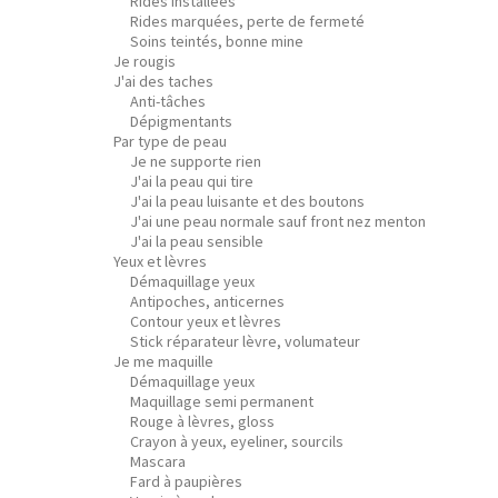
Rides installées
Rides marquées, perte de fermeté
Soins teintés, bonne mine
Je rougis
J'ai des taches
Anti-tâches
Dépigmentants
Par type de peau
Je ne supporte rien
J'ai la peau qui tire
J'ai la peau luisante et des boutons
J'ai une peau normale sauf front nez menton
J'ai la peau sensible
Yeux et lèvres
Démaquillage yeux
Antipoches, anticernes
Contour yeux et lèvres
Stick réparateur lèvre, volumateur
Je me maquille
Démaquillage yeux
Maquillage semi permanent
Rouge à lèvres, gloss
Crayon à yeux, eyeliner, sourcils
Mascara
Fard à paupières