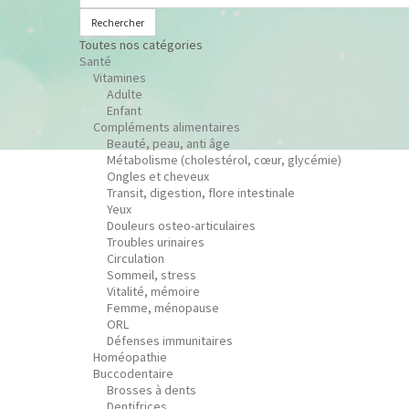
Rechercher
Toutes nos catégories
Santé
Vitamines
Adulte
Enfant
Compléments alimentaires
Beauté, peau, anti âge
Métabolisme (cholestérol, cœur, glycémie)
Ongles et cheveux
Transit, digestion, flore intestinale
Yeux
Douleurs osteo-articulaires
Troubles urinaires
Circulation
Sommeil, stress
Vitalité, mémoire
Femme, ménopause
ORL
Défenses immunitaires
Homéopathie
Buccodentaire
Brosses à dents
Dentifrices