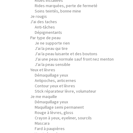
Rides installées
Rides marquées, perte de fermeté
Soins teintés, bonne mine
Je rougis
J'ai des taches
Anti-tâches
Dépigmentants
Par type de peau
Je ne supporte rien
J'ai la peau qui tire
J'ai la peau luisante et des boutons
J'ai une peau normale sauf front nez menton
J'ai la peau sensible
Yeux et lèvres
Démaquillage yeux
Antipoches, anticernes
Contour yeux et lèvres
Stick réparateur lèvre, volumateur
Je me maquille
Démaquillage yeux
Maquillage semi permanent
Rouge à lèvres, gloss
Crayon à yeux, eyeliner, sourcils
Mascara
Fard à paupières