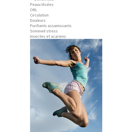
Peaux lésées
ORL
Circulation
Douleurs
Purifiants assainissants
Sommeil stress
Insectes et acariens