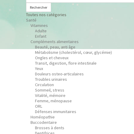
Rechercher
Toutes nos catégories
Santé
Vitamines
Adulte
Enfant
Compléments alimentaires
Beauté, peau, anti âge
Métabolisme (cholestérol, cœur, glycémie)
Ongles et cheveux
Transit, digestion, flore intestinale
Yeux
Douleurs osteo-articulaires
Troubles urinaires
Circulation
Sommeil, stress
Vitalité, mémoire
Femme, ménopause
ORL
Défenses immunitaires
Homéopathie
Buccodentaire
Brosses à dents
Dentifrices