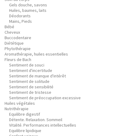
Gels douche, savons
Huiles, baumes, laits
Déodorants
Mains, Pieds
Bébé
Cheveux
Buccodentaire
Diététique
Phytothérapie
Aromathérapie, huiles essentielles
Fleurs de Bach
Sentiment de souci
Sentiment d'incertitude
Sentiment de manque d'intérêt
Sentiment de solitude
Sentiment de sensibilité
Sentiment de tristesse
Sentiment de préoccupation excessive
Huiles végétales
Nutrithérapie
Equilibre digestif
Détente. Relaxation. Sommeil
Vitalité. Performances intellectuelles
Equilibre lipidique