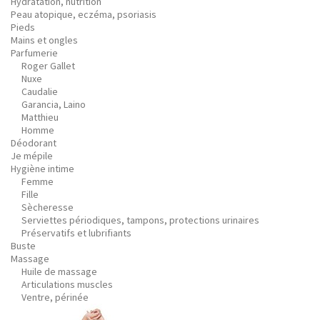
Hydratation, nutrition
Peau atopique, eczéma, psoriasis
Pieds
Mains et ongles
Parfumerie
Roger Gallet
Nuxe
Caudalie
Garancia, Laino
Matthieu
Homme
Déodorant
Je mépile
Hygiène intime
Femme
Fille
Sècheresse
Serviettes périodiques, tampons, protections urinaires
Préservatifs et lubrifiants
Buste
Massage
Huile de massage
Articulations muscles
Ventre, périnée