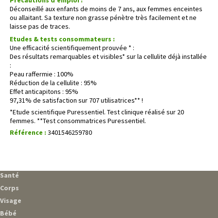
Précautions d'emploi :
Déconseillé aux enfants de moins de 7 ans, aux femmes enceintes
ou allaitant. Sa texture non grasse pénètre très facilement et ne
laisse pas de traces.
Etudes & tests consommateurs :
Une efficacité scientifiquement prouvée * :
Des résultats remarquables et visibles* sur la cellulite déjà installée
:
Peau raffermie : 100%
Réduction de la cellulite : 95%
Effet anticapitons : 95%
97,31% de satisfaction sur 707 utilisatrices** !
*Etude scientifique Puressentiel. Test clinique réalisé sur 20
femmes. **Test consommatrices Puressentiel.
Référence :
3401546259780
Santé
Corps
Visage
Bébé