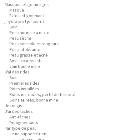
Masques et gommages
Masque
Exfoliant gommant
j'hydrate et je nourris
Soin
Peau normale à mixte
Peau sèche
Peau sensible et rougeurs
Peau intolérante
Peau grasse et acné
Soins cicatrisants
soin bonne mine
J'ai des rides
Soin
Premières rides
Rides installées
Rides marquées, perte de fermeté
Soins teintés, bonne mine
Je rougis
J'ai des taches
Anti-tâches
Dépigmentants
Par type de peau
Je ne supporte rien
J'ai la peau qui tire