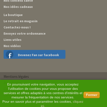
Nos conseils santé
Nos idées cadeaux
La boutique
Le retrait en magasin
Contactez-nous !
Envoyez votre ordonnance
Liens utiles
Nos vidéos
Devenez Fan sur facebook
Mentions légales
Plan du site
En poursuivant votre navigation, vous acceptez
Conditions générales de vente
l'utilisation de cookies pour vous proposer des
services et offres adaptés à vos centres d'intérêts et
Conception BM Services
Fermer
mesurer la fréquentation de nos services.
Pour en savoir plus et paramétrer les cookies,
cliquez
ici
.