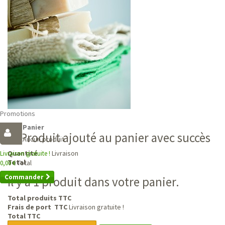
Promotions
Panier
Produit ajouté au panier avec succès
Aucun produit
Livraison
Quantité
Livraison gratuite !
Total
Total
0,00 €
Commander
Il y a 1 produit dans votre panier.
Total produits TTC
Frais de port TTC
Livraison gratuite !
Total TTC