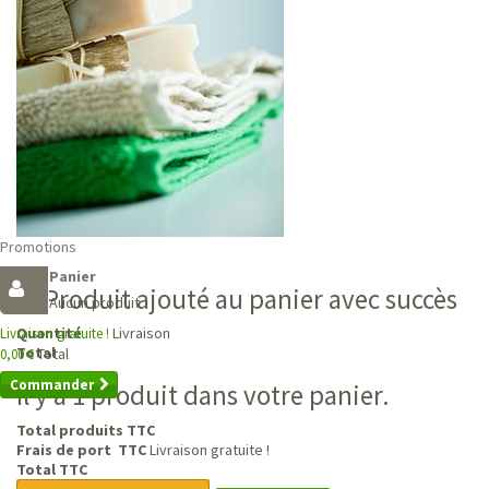
Promotions
Panier
Produit ajouté au panier avec succès
Aucun produit
Livraison
Quantité
Livraison gratuite !
Total
Total
0,00 €
Commander
Il y a 1 produit dans votre panier.
Total produits TTC
Frais de port TTC
Livraison gratuite !
Total TTC