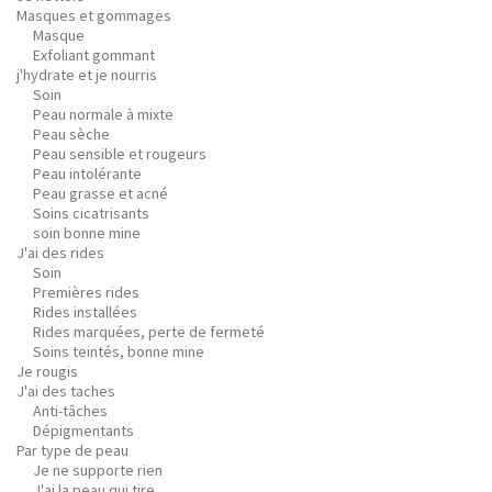
Masques et gommages
Masque
Exfoliant gommant
j'hydrate et je nourris
Soin
Peau normale à mixte
Peau sèche
Peau sensible et rougeurs
Peau intolérante
Peau grasse et acné
Soins cicatrisants
soin bonne mine
J'ai des rides
Soin
Premières rides
Rides installées
Rides marquées, perte de fermeté
Soins teintés, bonne mine
Je rougis
J'ai des taches
Anti-tâches
Dépigmentants
Par type de peau
Je ne supporte rien
J'ai la peau qui tire