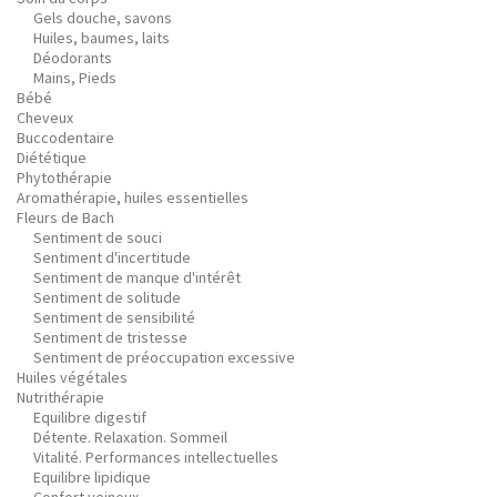
Gels douche, savons
Huiles, baumes, laits
Déodorants
Mains, Pieds
Bébé
Cheveux
Buccodentaire
Diététique
Phytothérapie
Aromathérapie, huiles essentielles
Fleurs de Bach
Sentiment de souci
Sentiment d'incertitude
Sentiment de manque d'intérêt
Sentiment de solitude
Sentiment de sensibilité
Sentiment de tristesse
Sentiment de préoccupation excessive
Huiles végétales
Nutrithérapie
Equilibre digestif
Détente. Relaxation. Sommeil
Vitalité. Performances intellectuelles
Equilibre lipidique