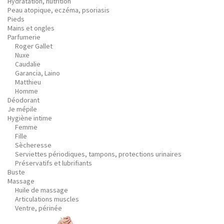
Hydratation, nutrition
Peau atopique, eczéma, psoriasis
Pieds
Mains et ongles
Parfumerie
Roger Gallet
Nuxe
Caudalie
Garancia, Laino
Matthieu
Homme
Déodorant
Je mépile
Hygiène intime
Femme
Fille
Sècheresse
Serviettes périodiques, tampons, protections urinaires
Préservatifs et lubrifiants
Buste
Massage
Huile de massage
Articulations muscles
Ventre, périnée