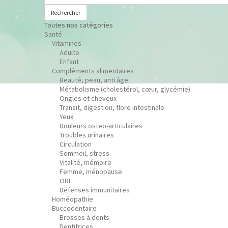
Rechercher
Toutes nos catégories
Santé
Vitamines
Adulte
Enfant
Compléments alimentaires
Beauté, peau, anti âge
Métabolisme (cholestérol, cœur, glycémie)
Ongles et cheveux
Transit, digestion, flore intestinale
Yeux
Douleurs osteo-articulaires
Troubles urinaires
Circulation
Sommeil, stress
Vitalité, mémoire
Femme, ménopause
ORL
Défenses immunitaires
Homéopathie
Buccodentaire
Brosses à dents
Dentifrices