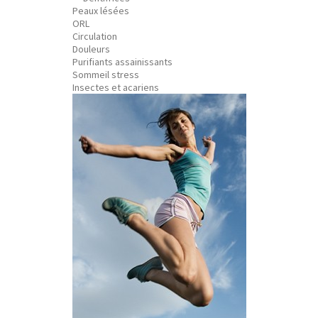
Peaux lésées
ORL
Circulation
Douleurs
Purifiants assainissants
Sommeil stress
Insectes et acariens