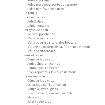
Rides installées
Rides marquées, perte de fermeté
Soins teintés, bonne mine
Je rougis
J'ai des taches
Anti-tâches
Dépigmentants
Par type de peau
Je ne supporte rien
J'ai la peau qui tire
J'ai la peau luisante et des boutons
J'ai une peau normale sauf front nez menton
J'ai la peau sensible
Yeux et lèvres
Démaquillage yeux
Antipoches, anticernes
Contour yeux et lèvres
Stick réparateur lèvre, volumateur
Je me maquille
Démaquillage yeux
Maquillage semi permanent
Rouge à lèvres, gloss
Crayon à yeux, eyeliner, sourcils
Mascara
Fard à paupières