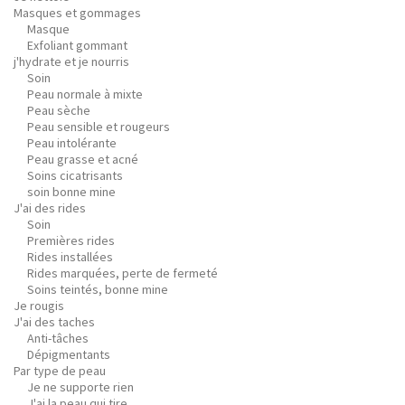
Masques et gommages
Masque
Exfoliant gommant
j'hydrate et je nourris
Soin
Peau normale à mixte
Peau sèche
Peau sensible et rougeurs
Peau intolérante
Peau grasse et acné
Soins cicatrisants
soin bonne mine
J'ai des rides
Soin
Premières rides
Rides installées
Rides marquées, perte de fermeté
Soins teintés, bonne mine
Je rougis
J'ai des taches
Anti-tâches
Dépigmentants
Par type de peau
Je ne supporte rien
J'ai la peau qui tire