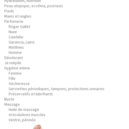
Hydratation, nutrition
Peau atopique, eczéma, psoriasis
Pieds
Mains et ongles
Parfumerie
Roger Gallet
Nuxe
Caudalie
Garancia, Laino
Matthieu
Homme
Déodorant
Je mépile
Hygiène intime
Femme
Fille
Sècheresse
Serviettes périodiques, tampons, protections urinaires
Préservatifs et lubrifiants
Buste
Massage
Huile de massage
Articulations muscles
Ventre, périnée