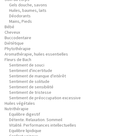
Gels douche, savons
Huiles, baumes, laits
Déodorants
Mains, Pieds
Bébé
Cheveux
Buccodentaire
Diététique
Phytothérapie
Aromathérapie, huiles essentielles
Fleurs de Bach
Sentiment de souci
Sentiment d'incertitude
Sentiment de manque d'intérêt
Sentiment de solitude
Sentiment de sensibilité
Sentiment de tristesse
Sentiment de préoccupation excessive
Huiles végétales
Nutrithérapie
Equilibre digestif
Détente. Relaxation. Sommeil
Vitalité. Performances intellectuelles
Equilibre lipidique