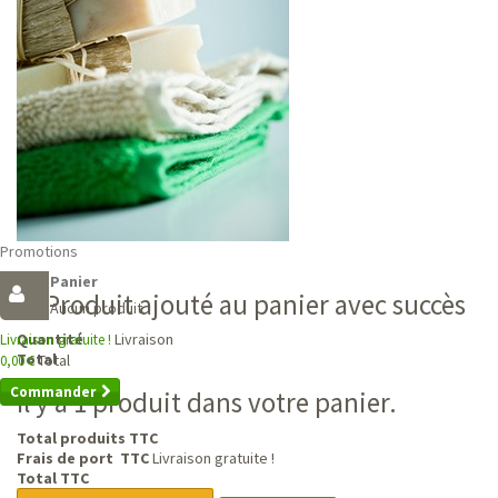
Promotions
Panier
Produit ajouté au panier avec succès
Aucun produit
Livraison
Quantité
Livraison gratuite !
Total
Total
0,00 €
Commander
Il y a 1 produit dans votre panier.
Total produits TTC
Frais de port TTC
Livraison gratuite !
Total TTC