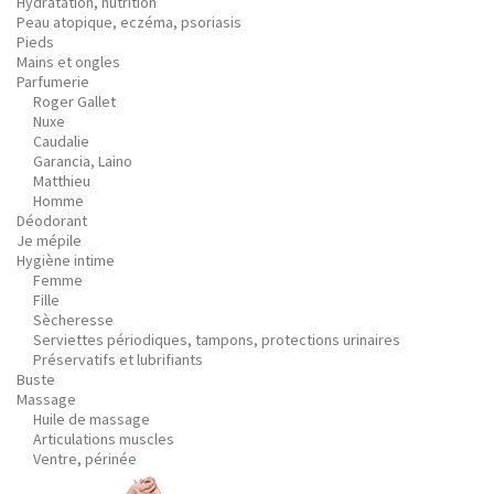
Hydratation, nutrition
Peau atopique, eczéma, psoriasis
Pieds
Mains et ongles
Parfumerie
Roger Gallet
Nuxe
Caudalie
Garancia, Laino
Matthieu
Homme
Déodorant
Je mépile
Hygiène intime
Femme
Fille
Sècheresse
Serviettes périodiques, tampons, protections urinaires
Préservatifs et lubrifiants
Buste
Massage
Huile de massage
Articulations muscles
Ventre, périnée