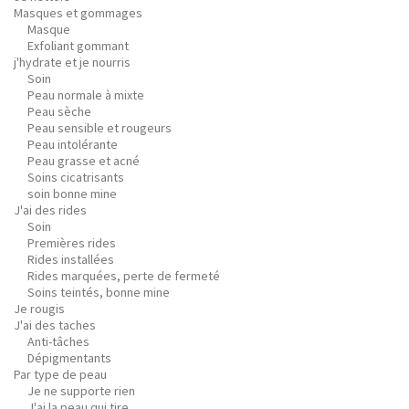
Masques et gommages
Masque
Exfoliant gommant
j'hydrate et je nourris
Soin
Peau normale à mixte
Peau sèche
Peau sensible et rougeurs
Peau intolérante
Peau grasse et acné
Soins cicatrisants
soin bonne mine
J'ai des rides
Soin
Premières rides
Rides installées
Rides marquées, perte de fermeté
Soins teintés, bonne mine
Je rougis
J'ai des taches
Anti-tâches
Dépigmentants
Par type de peau
Je ne supporte rien
J'ai la peau qui tire