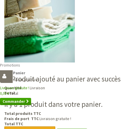
Promotions
Panier
Produit ajouté au panier avec succès
Aucun produit
Livraison
Quantité
Livraison gratuite !
Total
Total
0,00 €
Commander
Il y a 1 produit dans votre panier.
Total produits TTC
Frais de port TTC
Livraison gratuite !
Total TTC