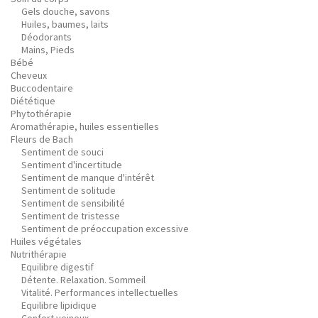
Gels douche, savons
Huiles, baumes, laits
Déodorants
Mains, Pieds
Bébé
Cheveux
Buccodentaire
Diététique
Phytothérapie
Aromathérapie, huiles essentielles
Fleurs de Bach
Sentiment de souci
Sentiment d'incertitude
Sentiment de manque d'intérêt
Sentiment de solitude
Sentiment de sensibilité
Sentiment de tristesse
Sentiment de préoccupation excessive
Huiles végétales
Nutrithérapie
Equilibre digestif
Détente. Relaxation. Sommeil
Vitalité. Performances intellectuelles
Equilibre lipidique