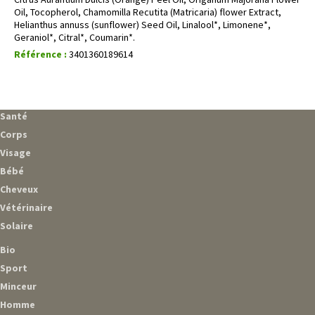
Oil, Tocopherol, Chamomilla Recutita (Matricaria) flower Extract,
Helianthus annuss (sunflower) Seed Oil, Linalool*, Limonene*,
Geraniol*, Citral*, Coumarin*.
Référence :
3401360189614
Santé
Corps
Visage
Bébé
Cheveux
Vétérinaire
Solaire
Bio
Sport
Minceur
Homme