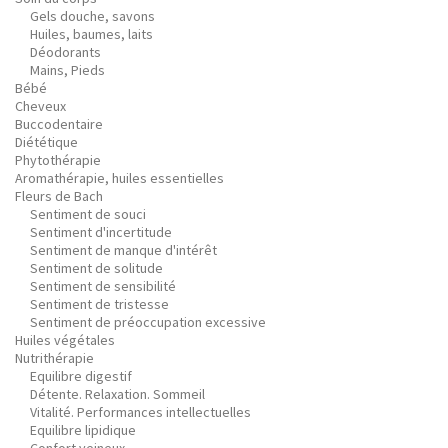
Gels douche, savons
Huiles, baumes, laits
Déodorants
Mains, Pieds
Bébé
Cheveux
Buccodentaire
Diététique
Phytothérapie
Aromathérapie, huiles essentielles
Fleurs de Bach
Sentiment de souci
Sentiment d'incertitude
Sentiment de manque d'intérêt
Sentiment de solitude
Sentiment de sensibilité
Sentiment de tristesse
Sentiment de préoccupation excessive
Huiles végétales
Nutrithérapie
Equilibre digestif
Détente. Relaxation. Sommeil
Vitalité. Performances intellectuelles
Equilibre lipidique