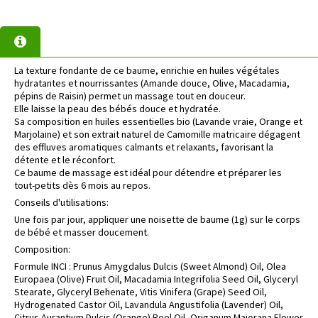
La texture fondante de ce baume, enrichie en huiles végétales
hydratantes et nourrissantes (Amande douce, Olive, Macadamia,
pépins de Raisin) permet un massage tout en douceur.
Elle laisse la peau des bébés douce et hydratée.
Sa composition en huiles essentielles bio (Lavande vraie, Orange et
Marjolaine) et son extrait naturel de Camomille matricaire dégagent
des effluves aromatiques calmants et relaxants, favorisant la
détente et le réconfort.
Ce baume de massage est idéal pour détendre et préparer les
tout-petits dès 6 mois au repos.
Conseils d'utilisations:
Une fois par jour, appliquer une noisette de baume (1g) sur le corps
de bébé et masser doucement.
Composition:
Formule INCI : Prunus Amygdalus Dulcis (Sweet Almond) Oil, Olea
Europaea (Olive) Fruit Oil, Macadamia Integrifolia Seed Oil, Glyceryl
Stearate, Glyceryl Behenate, Vitis Vinifera (Grape) Seed Oil,
Hydrogenated Castor Oil, Lavandula Angustifolia (Lavender) Oil,
Citrus Aurantium Dulcis (Orange) Peel Oil, Origanum Majorana Flower