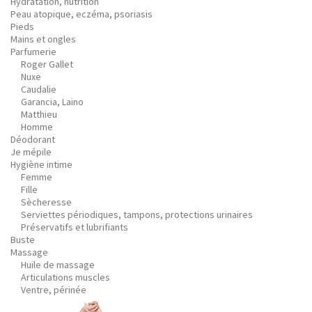
Hydratation, nutrition
Peau atopique, eczéma, psoriasis
Pieds
Mains et ongles
Parfumerie
Roger Gallet
Nuxe
Caudalie
Garancia, Laino
Matthieu
Homme
Déodorant
Je mépile
Hygiène intime
Femme
Fille
Sècheresse
Serviettes périodiques, tampons, protections urinaires
Préservatifs et lubrifiants
Buste
Massage
Huile de massage
Articulations muscles
Ventre, périnée