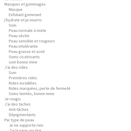
Masques et gommages
Masque
Exfoliant gommant
j'hydrate et je nourris
Soin
Peau normale à mixte
Peau sèche
Peau sensible et rougeurs
Peau intolérante
Peau grasse et acné
Soins cicatrisants
soin bonne mine
J'ai des rides
Soin
Premières rides
Rides installées
Rides marquées, perte de fermeté
Soins teintés, bonne mine
Je rougis
J'ai des taches
Anti-tâches
Dépigmentants
Par type de peau
Je ne supporte rien
J'ai la peau qui tire