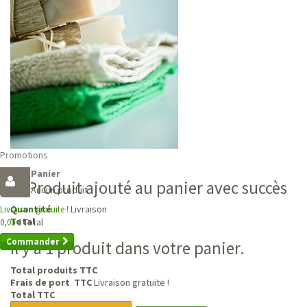
Promotions
Panier
Produit ajouté au panier avec succès
Aucun produit
Livraison
Quantité
Livraison gratuite !
Total
Total
0,00 €
Commander
Il y a 1 produit dans votre panier.
Total produits TTC
Frais de port TTC
Livraison gratuite !
Total TTC