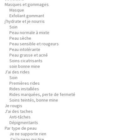
Masques et gommages
Masque
Exfoliant gommant
j'hydrate et je nourris
Soin
Peau normale à mixte
Peau sèche
Peau sensible et rougeurs
Peau intolérante
Peau grasse et acné
Soins cicatrisants
soin bonne mine
J'ai des rides
Soin
Premières rides
Rides installées
Rides marquées, perte de fermeté
Soins teintés, bonne mine
Je rougis
J'ai des taches
Anti-tâches
Dépigmentants
Par type de peau
Je ne supporte rien
J'ai la peau qui tire