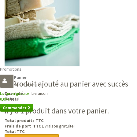
Promotions
Panier
Produit ajouté au panier avec succès
Aucun produit
Livraison
Quantité
Livraison gratuite !
Total
Total
0,00 €
Commander
Il y a 1 produit dans votre panier.
Total produits TTC
Frais de port TTC
Livraison gratuite !
Total TTC