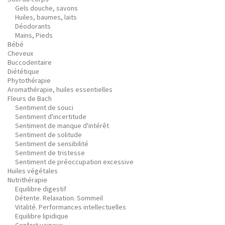
Gels douche, savons
Huiles, baumes, laits
Déodorants
Mains, Pieds
Bébé
Cheveux
Buccodentaire
Diététique
Phytothérapie
Aromathérapie, huiles essentielles
Fleurs de Bach
Sentiment de souci
Sentiment d'incertitude
Sentiment de manque d'intérêt
Sentiment de solitude
Sentiment de sensibilité
Sentiment de tristesse
Sentiment de préoccupation excessive
Huiles végétales
Nutrithérapie
Equilibre digestif
Détente. Relaxation. Sommeil
Vitalité. Performances intellectuelles
Equilibre lipidique