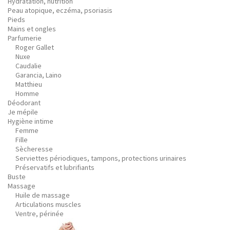
Hydratation, nutrition
Peau atopique, eczéma, psoriasis
Pieds
Mains et ongles
Parfumerie
Roger Gallet
Nuxe
Caudalie
Garancia, Laino
Matthieu
Homme
Déodorant
Je mépile
Hygiène intime
Femme
Fille
Sècheresse
Serviettes périodiques, tampons, protections urinaires
Préservatifs et lubrifiants
Buste
Massage
Huile de massage
Articulations muscles
Ventre, périnée