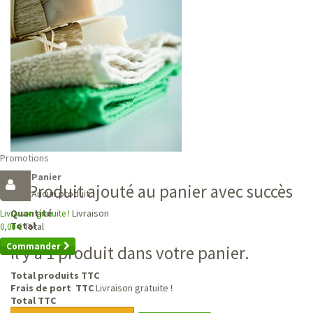
Promotions
Panier
Produit ajouté au panier avec succès
Aucun produit
Livraison
Quantité
Livraison gratuite !
Total
Total
0,00 €
Commander
Il y a 1 produit dans votre panier.
Total produits TTC
Frais de port TTC
Livraison gratuite !
Total TTC