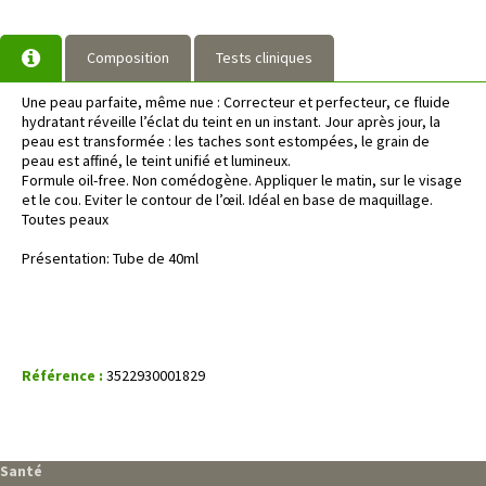
Composition
Tests cliniques
Une peau parfaite, même nue : Correcteur et perfecteur, ce fluide
hydratant réveille l’éclat du teint en un instant. Jour après jour, la
peau est transformée : les taches sont estompées, le grain de
peau est affiné, le teint unifié et lumineux.
Formule oil-free. Non comédogène. Appliquer le matin, sur le visage
et le cou. Eviter le contour de l’œil. Idéal en base de maquillage.
Toutes peaux
Présentation: Tube de 40ml
Référence :
3522930001829
Santé