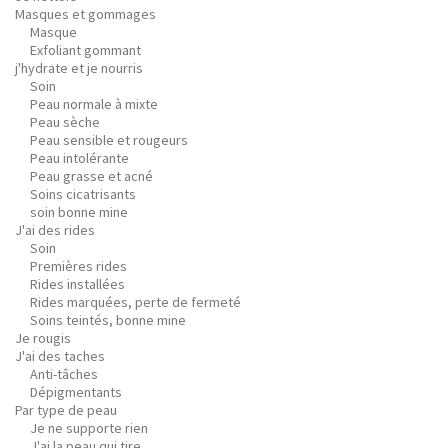
Masques et gommages
Masque
Exfoliant gommant
j'hydrate et je nourris
Soin
Peau normale à mixte
Peau sèche
Peau sensible et rougeurs
Peau intolérante
Peau grasse et acné
Soins cicatrisants
soin bonne mine
J'ai des rides
Soin
Premières rides
Rides installées
Rides marquées, perte de fermeté
Soins teintés, bonne mine
Je rougis
J'ai des taches
Anti-tâches
Dépigmentants
Par type de peau
Je ne supporte rien
J'ai la peau qui tire