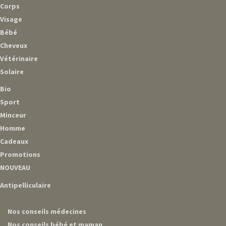
Corps
Visage
Bébé
Cheveux
Vétérinaire
Solaire
Bio
Sport
Minceur
Homme
Cadeaux
Promotions
NOUVEAU
Antipelliculaire
Nos conseils médecines
Nos conseils bébé et maman