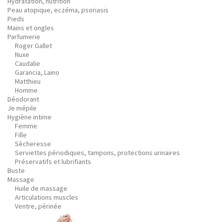
Hydratation, nutrition
Peau atopique, eczéma, psoriasis
Pieds
Mains et ongles
Parfumerie
Roger Gallet
Nuxe
Caudalie
Garancia, Laino
Matthieu
Homme
Déodorant
Je mépile
Hygiène intime
Femme
Fille
Sècheresse
Serviettes périodiques, tampons, protections urinaires
Préservatifs et lubrifiants
Buste
Massage
Huile de massage
Articulations muscles
Ventre, périnée