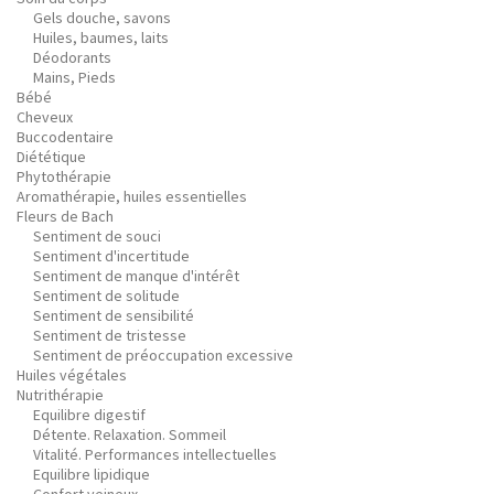
Gels douche, savons
Huiles, baumes, laits
Déodorants
Mains, Pieds
Bébé
Cheveux
Buccodentaire
Diététique
Phytothérapie
Aromathérapie, huiles essentielles
Fleurs de Bach
Sentiment de souci
Sentiment d'incertitude
Sentiment de manque d'intérêt
Sentiment de solitude
Sentiment de sensibilité
Sentiment de tristesse
Sentiment de préoccupation excessive
Huiles végétales
Nutrithérapie
Equilibre digestif
Détente. Relaxation. Sommeil
Vitalité. Performances intellectuelles
Equilibre lipidique