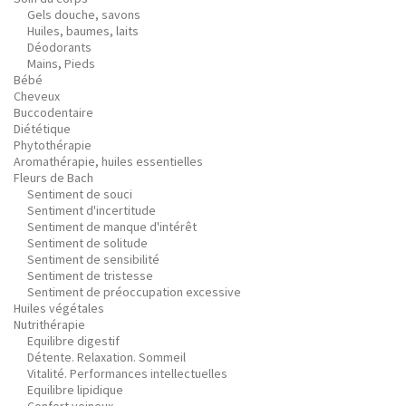
Gels douche, savons
Huiles, baumes, laits
Déodorants
Mains, Pieds
Bébé
Cheveux
Buccodentaire
Diététique
Phytothérapie
Aromathérapie, huiles essentielles
Fleurs de Bach
Sentiment de souci
Sentiment d'incertitude
Sentiment de manque d'intérêt
Sentiment de solitude
Sentiment de sensibilité
Sentiment de tristesse
Sentiment de préoccupation excessive
Huiles végétales
Nutrithérapie
Equilibre digestif
Détente. Relaxation. Sommeil
Vitalité. Performances intellectuelles
Equilibre lipidique