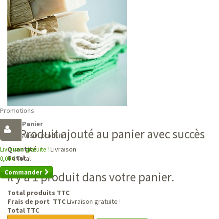
Promotions
Panier
Produit ajouté au panier avec succès
Aucun produit
Livraison
Quantité
Livraison gratuite !
Total
Total
0,00 €
Commander
Il y a 1 produit dans votre panier.
Total produits TTC
Frais de port TTC
Livraison gratuite !
Total TTC