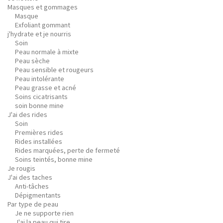
Masques et gommages
Masque
Exfoliant gommant
j'hydrate et je nourris
Soin
Peau normale à mixte
Peau sèche
Peau sensible et rougeurs
Peau intolérante
Peau grasse et acné
Soins cicatrisants
soin bonne mine
J'ai des rides
Soin
Premières rides
Rides installées
Rides marquées, perte de fermeté
Soins teintés, bonne mine
Je rougis
J'ai des taches
Anti-tâches
Dépigmentants
Par type de peau
Je ne supporte rien
J'ai la peau qui tire