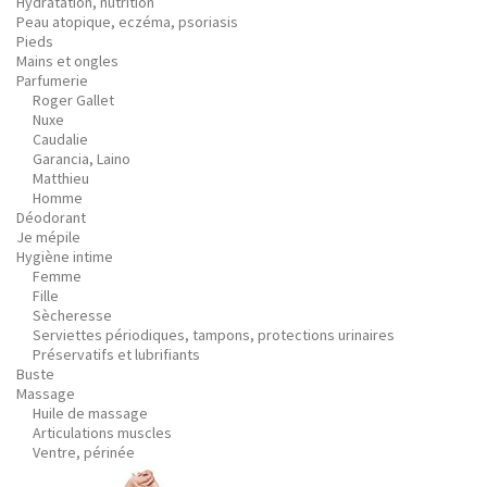
Hydratation, nutrition
Peau atopique, eczéma, psoriasis
Pieds
Mains et ongles
Parfumerie
Roger Gallet
Nuxe
Caudalie
Garancia, Laino
Matthieu
Homme
Déodorant
Je mépile
Hygiène intime
Femme
Fille
Sècheresse
Serviettes périodiques, tampons, protections urinaires
Préservatifs et lubrifiants
Buste
Massage
Huile de massage
Articulations muscles
Ventre, périnée