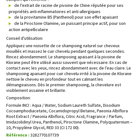
de l’extrait de racine de pivoine de Chine réputée pour ses
propriétés anti-inflammatoires et anti-allergiques
de la provitamine B5 (Panthenol) pour son effet apaisant
de la Piroctone Olamine, un puissant principe actif, pour son
action antipelliculaire
Conseil d'utilisation:
Appliquez une noisette de ce shampoing naturel sur cheveux
mouillés et massez le cuir chevelu pendant quelques secondes.
Rincez abondamment. Le shampooing apaisant à la pivoine de
Klorane peut être utilisé aussi souvent que nécessaire. En cas de
contact avec les yeux, rincez abondamment avec de l’eau claire. Le
shampooing apaisant pour cuir chevelu irrité à la pivoine de Klorane
nettoie le cheveu en profondeur tout en calmant les
démangeaisons. Dès le premier shampooing, la chevelure est
visiblement assainie et brillante.
Composition:
Formule INCI : Aqua / Water, Sodium Laureth Sulfate, Disodium
Cocoamphodiacetate, Cocamidopropyl Betaine, Paeonia Albiflora
Root Extract / Paeonia Albiflora, Citric Acid, Fragrance / Parfum,
Imidazolidinyl Urea, Panthenol, Piroctone Olamine, Polyquaternium –
10, Propylène Glycol, RED 33 (CI 172 00).
Référence :
3282770107739