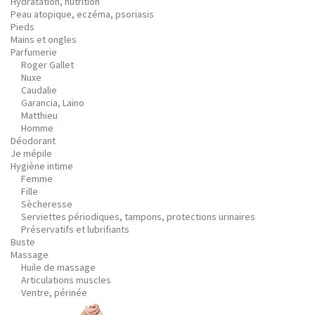
Hydratation, nutrition
Peau atopique, eczéma, psoriasis
Pieds
Mains et ongles
Parfumerie
Roger Gallet
Nuxe
Caudalie
Garancia, Laino
Matthieu
Homme
Déodorant
Je mépile
Hygiène intime
Femme
Fille
Sècheresse
Serviettes périodiques, tampons, protections urinaires
Préservatifs et lubrifiants
Buste
Massage
Huile de massage
Articulations muscles
Ventre, périnée