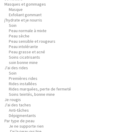
Masques et gommages
Masque
Exfoliant gommant
j'hydrate et je nourris
Soin
Peau normale à mixte
Peau sèche
Peau sensible et rougeurs
Peau intolérante
Peau grasse et acné
Soins cicatrisants
soin bonne mine
J'ai des rides
Soin
Premières rides
Rides installées
Rides marquées, perte de fermeté
Soins teintés, bonne mine
Je rougis
J'ai des taches
Anti-tâches
Dépigmentants
Par type de peau
Je ne supporte rien
J'ai la peau qui tire