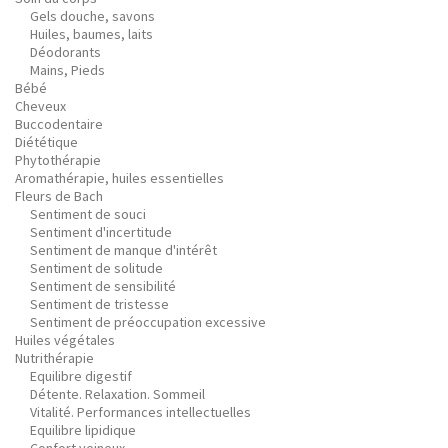
Gels douche, savons
Huiles, baumes, laits
Déodorants
Mains, Pieds
Bébé
Cheveux
Buccodentaire
Diététique
Phytothérapie
Aromathérapie, huiles essentielles
Fleurs de Bach
Sentiment de souci
Sentiment d'incertitude
Sentiment de manque d'intérêt
Sentiment de solitude
Sentiment de sensibilité
Sentiment de tristesse
Sentiment de préoccupation excessive
Huiles végétales
Nutrithérapie
Equilibre digestif
Détente. Relaxation. Sommeil
Vitalité. Performances intellectuelles
Equilibre lipidique