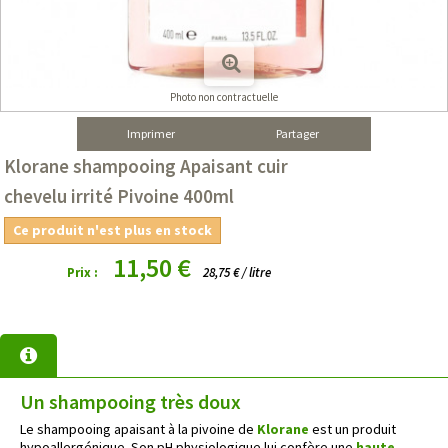
Photo non contractuelle
Imprimer
Partager
Klorane shampooing Apaisant cuir
chevelu irrité Pivoine 400ml
Ce produit n'est plus en stock
11,50 €
Prix :
28,75 € / litre
Un shampooing très doux
Le shampooing apaisant à la pivoine de
Klorane
est un produit
hypoallergénique. Son pH physiologique lui confère une
haute