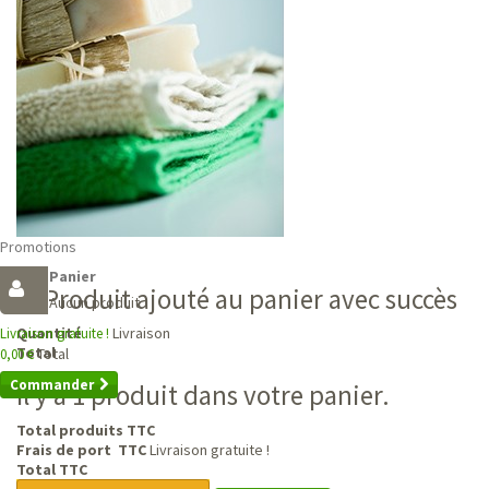
Promotions
Panier
Produit ajouté au panier avec succès
Aucun produit
Livraison
Quantité
Livraison gratuite !
Total
Total
0,00 €
Commander
Il y a 1 produit dans votre panier.
Total produits TTC
Frais de port TTC
Livraison gratuite !
Total TTC