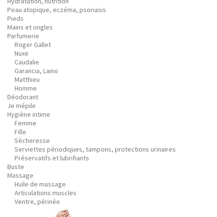
Hydratation, nutrition
Peau atopique, eczéma, psoriasis
Pieds
Mains et ongles
Parfumerie
Roger Gallet
Nuxe
Caudalie
Garancia, Laino
Matthieu
Homme
Déodorant
Je mépile
Hygiène intime
Femme
Fille
Sècheresse
Serviettes périodiques, tampons, protections urinaires
Préservatifs et lubrifiants
Buste
Massage
Huile de massage
Articulations muscles
Ventre, périnée