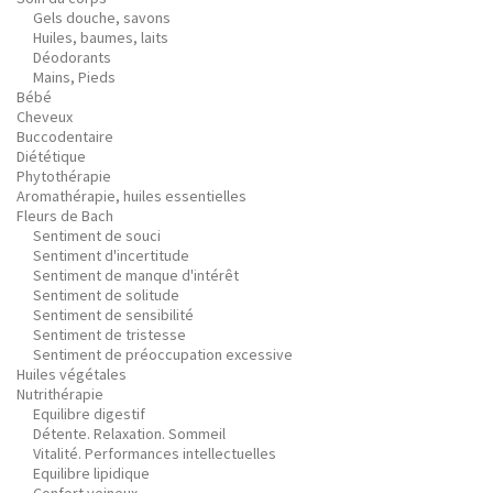
Gels douche, savons
Huiles, baumes, laits
Déodorants
Mains, Pieds
Bébé
Cheveux
Buccodentaire
Diététique
Phytothérapie
Aromathérapie, huiles essentielles
Fleurs de Bach
Sentiment de souci
Sentiment d'incertitude
Sentiment de manque d'intérêt
Sentiment de solitude
Sentiment de sensibilité
Sentiment de tristesse
Sentiment de préoccupation excessive
Huiles végétales
Nutrithérapie
Equilibre digestif
Détente. Relaxation. Sommeil
Vitalité. Performances intellectuelles
Equilibre lipidique