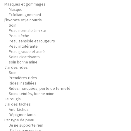
Masques et gommages
Masque
Exfoliant gommant
j'hydrate et je nourris
Soin
Peau normale à mixte
Peau sèche
Peau sensible et rougeurs
Peau intolérante
Peau grasse et acné
Soins cicatrisants
soin bonne mine
J'ai des rides
Soin
Premières rides
Rides installées
Rides marquées, perte de fermeté
Soins teintés, bonne mine
Je rougis
J'ai des taches
Anti-tâches
Dépigmentants
Par type de peau
Je ne supporte rien
J'ai la peau qui tire