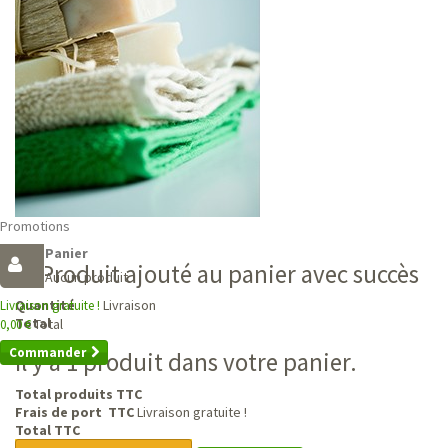
Promotions
Panier
Produit ajouté au panier avec succès
Aucun produit
Livraison
Quantité
Livraison gratuite !
Total
Total
0,00 €
Commander
Il y a 1 produit dans votre panier.
Total produits TTC
Frais de port TTC
Livraison gratuite !
Total TTC