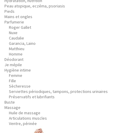
Hydratation, nutrition
Peau atopique, eczéma, psoriasis
Pieds
Mains et ongles
Parfumerie
Roger Gallet
Nuxe
Caudalie
Garancia, Laino
Matthieu
Homme
Déodorant
Je mépile
Hygiène intime
Femme
Fille
Sècheresse
Serviettes périodiques, tampons, protections urinaires
Préservatifs et lubrifiants
Buste
Massage
Huile de massage
Articulations muscles
Ventre, périnée