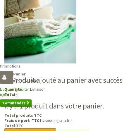
Promotions
Panier
Produit ajouté au panier avec succès
Aucun produit
Livraison
Quantité
Livraison gratuite !
Total
Total
0,00 €
Commander
Il y a 1 produit dans votre panier.
Total produits TTC
Frais de port TTC
Livraison gratuite !
Total TTC