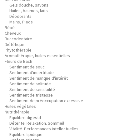
Gels douche, savons
Huiles, baumes, laits
Déodorants
Mains, Pieds
Bébé
Cheveux
Buccodentaire
Diététique
Phytothérapie
Aromathérapie, huiles essentielles
Fleurs de Bach
Sentiment de souci
Sentiment d'incertitude
Sentiment de manque d'intérêt
Sentiment de solitude
Sentiment de sensibilité
Sentiment de tristesse
Sentiment de préoccupation excessive
Huiles végétales
Nutrithérapie
Equilibre digestif
Détente. Relaxation. Sommeil
Vitalité. Performances intellectuelles
Equilibre lipidique