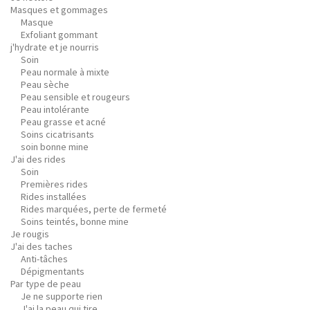
Masques et gommages
Masque
Exfoliant gommant
j'hydrate et je nourris
Soin
Peau normale à mixte
Peau sèche
Peau sensible et rougeurs
Peau intolérante
Peau grasse et acné
Soins cicatrisants
soin bonne mine
J'ai des rides
Soin
Premières rides
Rides installées
Rides marquées, perte de fermeté
Soins teintés, bonne mine
Je rougis
J'ai des taches
Anti-tâches
Dépigmentants
Par type de peau
Je ne supporte rien
J'ai la peau qui tire