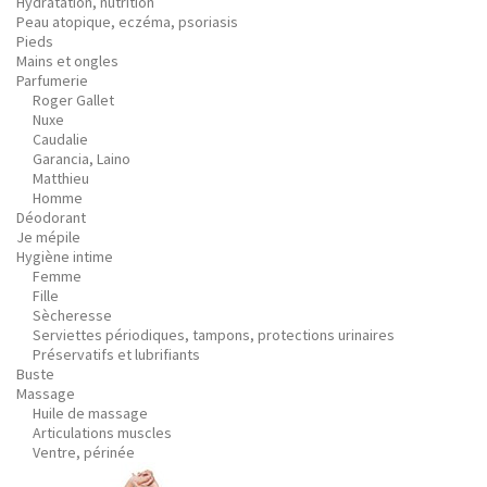
Hydratation, nutrition
Peau atopique, eczéma, psoriasis
Pieds
Mains et ongles
Parfumerie
Roger Gallet
Nuxe
Caudalie
Garancia, Laino
Matthieu
Homme
Déodorant
Je mépile
Hygiène intime
Femme
Fille
Sècheresse
Serviettes périodiques, tampons, protections urinaires
Préservatifs et lubrifiants
Buste
Massage
Huile de massage
Articulations muscles
Ventre, périnée