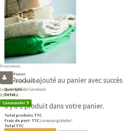
Promotions
Panier
Produit ajouté au panier avec succès
Aucun produit
Livraison
Quantité
Livraison gratuite !
Total
Total
0,00 €
Commander
Il y a 1 produit dans votre panier.
Total produits TTC
Frais de port TTC
Livraison gratuite !
Total TTC