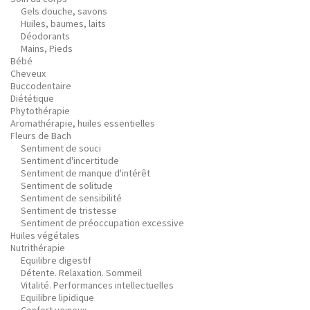
Gels douche, savons
Huiles, baumes, laits
Déodorants
Mains, Pieds
Bébé
Cheveux
Buccodentaire
Diététique
Phytothérapie
Aromathérapie, huiles essentielles
Fleurs de Bach
Sentiment de souci
Sentiment d'incertitude
Sentiment de manque d'intérêt
Sentiment de solitude
Sentiment de sensibilité
Sentiment de tristesse
Sentiment de préoccupation excessive
Huiles végétales
Nutrithérapie
Equilibre digestif
Détente. Relaxation. Sommeil
Vitalité. Performances intellectuelles
Equilibre lipidique