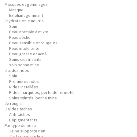
Masques et gommages
Masque
Exfoliant gommant
j'hydrate et je nourris
Soin
Peau normale à mixte
Peau sèche
Peau sensible et rougeurs
Peau intolérante
Peau grasse et acné
Soins cicatrisants
soin bonne mine
J'ai des rides
Soin
Premières rides
Rides installées
Rides marquées, perte de fermeté
Soins teintés, bonne mine
Je rougis
J'ai des taches
Anti-tâches
Dépigmentants
Par type de peau
Je ne supporte rien
J'ai la peau qui tire