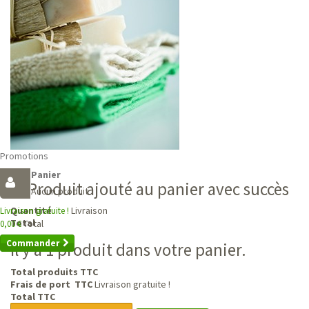
Promotions
Panier
Produit ajouté au panier avec succès
Aucun produit
Livraison
Quantité
Livraison gratuite !
Total
Total
0,00 €
Commander
Il y a 1 produit dans votre panier.
Total produits TTC
Frais de port TTC
Livraison gratuite !
Total TTC