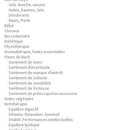
Gels douche, savons
Huiles, baumes, laits
Déodorants
Mains, Pieds
Bébé
Cheveux
Buccodentaire
Diététique
Phytothérapie
Aromathérapie, huiles essentielles
Fleurs de Bach
Sentiment de souci
Sentiment d'incertitude
Sentiment de manque d'intérêt
Sentiment de solitude
Sentiment de sensibilité
Sentiment de tristesse
Sentiment de préoccupation excessive
Huiles végétales
Nutrithérapie
Equilibre digestif
Détente. Relaxation. Sommeil
Vitalité. Performances intellectuelles
Equilibre lipidique