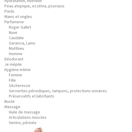
Hydratation, nutrition
Peau atopique, eczéma, psoriasis
Pieds
Mains et ongles
Parfumerie
Roger Gallet
Nuxe
Caudalie
Garancia, Laino
Matthieu
Homme
Déodorant
Je mépile
Hygiène intime
Femme
Fille
Sècheresse
Serviettes périodiques, tampons, protections urinaires
Préservatifs et lubrifiants
Buste
Massage
Huile de massage
Articulations muscles
Ventre, périnée