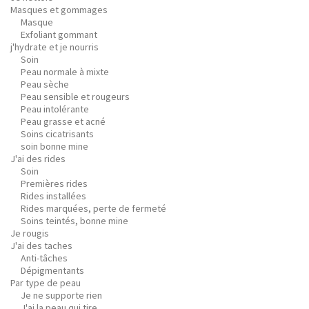
Masques et gommages
Masque
Exfoliant gommant
j'hydrate et je nourris
Soin
Peau normale à mixte
Peau sèche
Peau sensible et rougeurs
Peau intolérante
Peau grasse et acné
Soins cicatrisants
soin bonne mine
J'ai des rides
Soin
Premières rides
Rides installées
Rides marquées, perte de fermeté
Soins teintés, bonne mine
Je rougis
J'ai des taches
Anti-tâches
Dépigmentants
Par type de peau
Je ne supporte rien
J'ai la peau qui tire