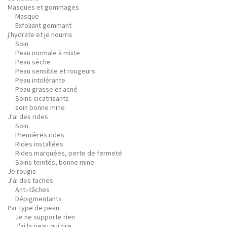
Masques et gommages
Masque
Exfoliant gommant
j'hydrate et je nourris
Soin
Peau normale à mixte
Peau sèche
Peau sensible et rougeurs
Peau intolérante
Peau grasse et acné
Soins cicatrisants
soin bonne mine
J'ai des rides
Soin
Premières rides
Rides installées
Rides marquées, perte de fermeté
Soins teintés, bonne mine
Je rougis
J'ai des taches
Anti-tâches
Dépigmentants
Par type de peau
Je ne supporte rien
J'ai la peau qui tire