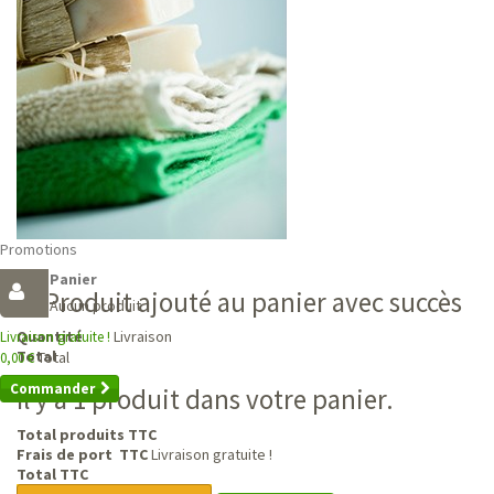
Promotions
Panier
Produit ajouté au panier avec succès
Aucun produit
Livraison
Quantité
Livraison gratuite !
Total
Total
0,00 €
Commander
Il y a 1 produit dans votre panier.
Total produits TTC
Frais de port TTC
Livraison gratuite !
Total TTC