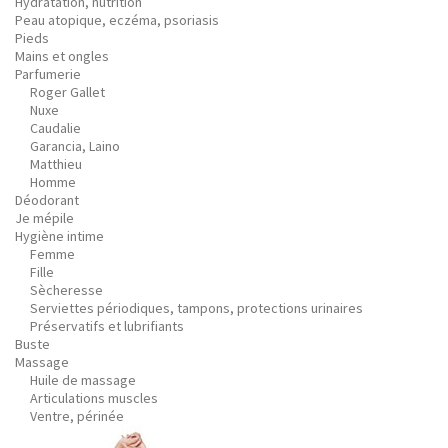
Hydratation, nutrition
Peau atopique, eczéma, psoriasis
Pieds
Mains et ongles
Parfumerie
Roger Gallet
Nuxe
Caudalie
Garancia, Laino
Matthieu
Homme
Déodorant
Je mépile
Hygiène intime
Femme
Fille
Sècheresse
Serviettes périodiques, tampons, protections urinaires
Préservatifs et lubrifiants
Buste
Massage
Huile de massage
Articulations muscles
Ventre, périnée