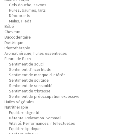
Gels douche, savons
Huiles, baumes, laits
Déodorants
Mains, Pieds
Bébé
Cheveux
Buccodentaire
Diététique
Phytothérapie
Aromathérapie, huiles essentielles
Fleurs de Bach
Sentiment de souci
Sentiment d'incertitude
Sentiment de manque d'intérêt
Sentiment de solitude
Sentiment de sensibilité
Sentiment de tristesse
Sentiment de préoccupation excessive
Huiles végétales
Nutrithérapie
Equilibre digestif
Détente. Relaxation. Sommeil
Vitalité. Performances intellectuelles
Equilibre lipidique