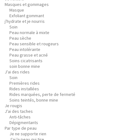
Masques et gommages
Masque
Exfoliant gommant
j'hydrate et je nourris
Soin
Peau normale à mixte
Peau sèche
Peau sensible et rougeurs
Peau intolérante
Peau grasse et acné
Soins cicatrisants
soin bonne mine
J'ai des rides
Soin
Premières rides
Rides installées
Rides marquées, perte de fermeté
Soins teintés, bonne mine
Je rougis
J'ai des taches
Anti-tâches
Dépigmentants
Par type de peau
Je ne supporte rien
J'ai la peau qui tire