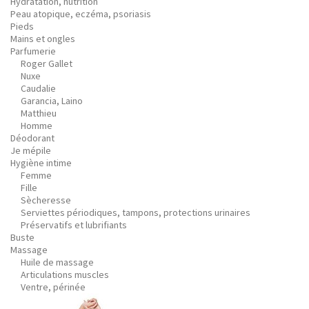
Hydratation, nutrition
Peau atopique, eczéma, psoriasis
Pieds
Mains et ongles
Parfumerie
Roger Gallet
Nuxe
Caudalie
Garancia, Laino
Matthieu
Homme
Déodorant
Je mépile
Hygiène intime
Femme
Fille
Sècheresse
Serviettes périodiques, tampons, protections urinaires
Préservatifs et lubrifiants
Buste
Massage
Huile de massage
Articulations muscles
Ventre, périnée