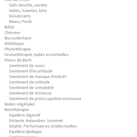
Gels douche, savons
Huiles, baumes, laits
Déodorants
Mains, Pieds
Bébé
Cheveux
Buccodentaire
Diététique
Phytothérapie
Aromathérapie, huiles essentielles
Fleurs de Bach
Sentiment de souci
Sentiment d'incertitude
Sentiment de manque d'intérêt
Sentiment de solitude
Sentiment de sensibilité
Sentiment de tristesse
Sentiment de préoccupation excessive
Huiles végétales
Nutrithérapie
Equilibre digestif
Détente. Relaxation. Sommeil
Vitalité. Performances intellectuelles
Equilibre lipidique