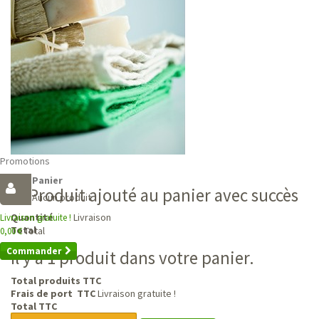
Promotions
Panier
Produit ajouté au panier avec succès
Aucun produit
Livraison
Quantité
Livraison gratuite !
Total
Total
0,00 €
Commander
Il y a 1 produit dans votre panier.
Total produits TTC
Frais de port TTC
Livraison gratuite !
Total TTC