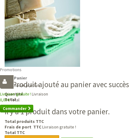
Promotions
Panier
Produit ajouté au panier avec succès
Aucun produit
Livraison
Quantité
Livraison gratuite !
Total
Total
0,00 €
Commander
Il y a 1 produit dans votre panier.
Total produits TTC
Frais de port TTC
Livraison gratuite !
Total TTC