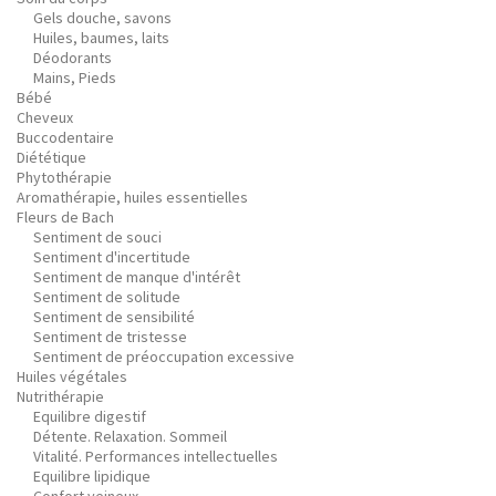
Gels douche, savons
Huiles, baumes, laits
Déodorants
Mains, Pieds
Bébé
Cheveux
Buccodentaire
Diététique
Phytothérapie
Aromathérapie, huiles essentielles
Fleurs de Bach
Sentiment de souci
Sentiment d'incertitude
Sentiment de manque d'intérêt
Sentiment de solitude
Sentiment de sensibilité
Sentiment de tristesse
Sentiment de préoccupation excessive
Huiles végétales
Nutrithérapie
Equilibre digestif
Détente. Relaxation. Sommeil
Vitalité. Performances intellectuelles
Equilibre lipidique