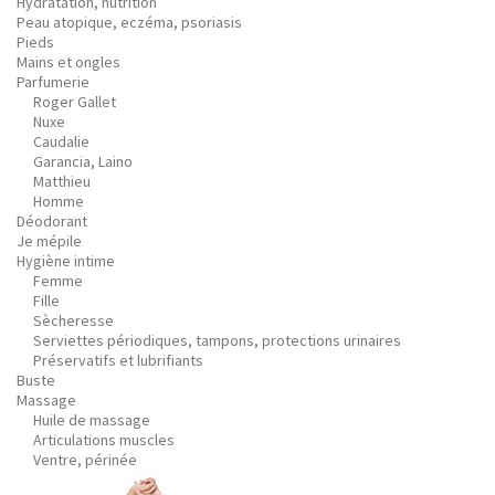
Hydratation, nutrition
Peau atopique, eczéma, psoriasis
Pieds
Mains et ongles
Parfumerie
Roger Gallet
Nuxe
Caudalie
Garancia, Laino
Matthieu
Homme
Déodorant
Je mépile
Hygiène intime
Femme
Fille
Sècheresse
Serviettes périodiques, tampons, protections urinaires
Préservatifs et lubrifiants
Buste
Massage
Huile de massage
Articulations muscles
Ventre, périnée