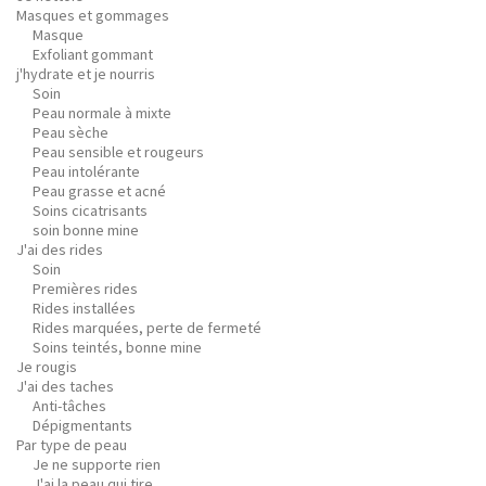
Masques et gommages
Masque
Exfoliant gommant
j'hydrate et je nourris
Soin
Peau normale à mixte
Peau sèche
Peau sensible et rougeurs
Peau intolérante
Peau grasse et acné
Soins cicatrisants
soin bonne mine
J'ai des rides
Soin
Premières rides
Rides installées
Rides marquées, perte de fermeté
Soins teintés, bonne mine
Je rougis
J'ai des taches
Anti-tâches
Dépigmentants
Par type de peau
Je ne supporte rien
J'ai la peau qui tire