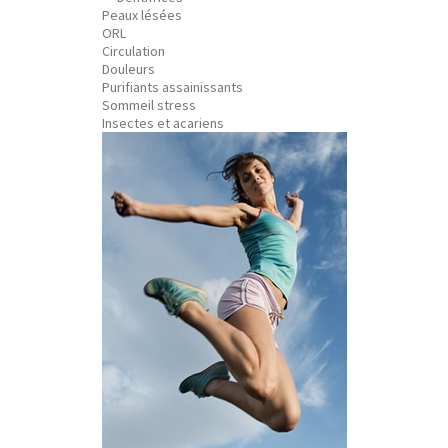
Peaux lésées
ORL
Circulation
Douleurs
Purifiants assainissants
Sommeil stress
Insectes et acariens