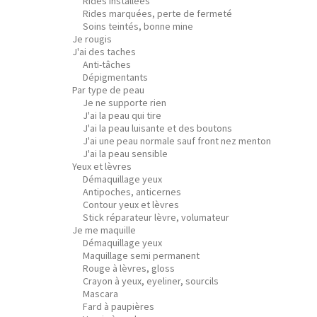
Rides installées
Rides marquées, perte de fermeté
Soins teintés, bonne mine
Je rougis
J'ai des taches
Anti-tâches
Dépigmentants
Par type de peau
Je ne supporte rien
J'ai la peau qui tire
J'ai la peau luisante et des boutons
J'ai une peau normale sauf front nez menton
J'ai la peau sensible
Yeux et lèvres
Démaquillage yeux
Antipoches, anticernes
Contour yeux et lèvres
Stick réparateur lèvre, volumateur
Je me maquille
Démaquillage yeux
Maquillage semi permanent
Rouge à lèvres, gloss
Crayon à yeux, eyeliner, sourcils
Mascara
Fard à paupières