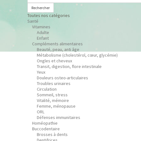
Rechercher
Toutes nos catégories
Santé
Vitamines
Adulte
Enfant
Compléments alimentaires
Beauté, peau, anti âge
Métabolisme (cholestérol, cœur, glycémie)
Ongles et cheveux
Transit, digestion, flore intestinale
Yeux
Douleurs osteo-articulaires
Troubles urinaires
Circulation
Sommeil, stress
Vitalité, mémoire
Femme, ménopause
ORL
Défenses immunitaires
Homéopathie
Buccodentaire
Brosses à dents
Dentifrices