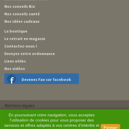
Nos conseils Bio
Nos conseils santé
Nos idées cadeaux
La boutique
Le retrait en magasin
Contactez-nous !
Envoyez votre ordonnance
Liens utiles
Nos vidéos
Devenez Fan sur facebook
Mentions légales
Plan du site
En poursuivant votre navigation, vous acceptez
Conditions générales de vente
l'utilisation de cookies pour vous proposer des
services et offres adaptés à vos centres d'intérêts et
Conception BM Services
Fermer