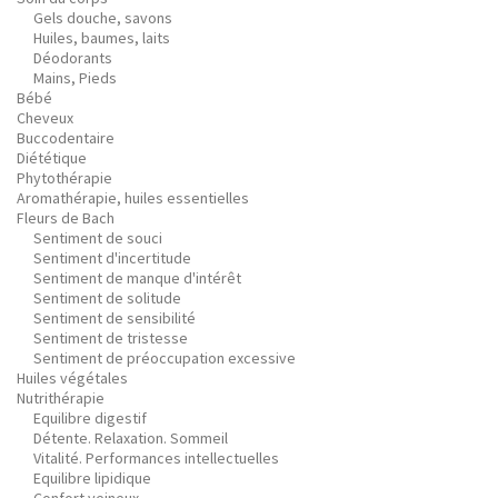
Gels douche, savons
Huiles, baumes, laits
Déodorants
Mains, Pieds
Bébé
Cheveux
Buccodentaire
Diététique
Phytothérapie
Aromathérapie, huiles essentielles
Fleurs de Bach
Sentiment de souci
Sentiment d'incertitude
Sentiment de manque d'intérêt
Sentiment de solitude
Sentiment de sensibilité
Sentiment de tristesse
Sentiment de préoccupation excessive
Huiles végétales
Nutrithérapie
Equilibre digestif
Détente. Relaxation. Sommeil
Vitalité. Performances intellectuelles
Equilibre lipidique