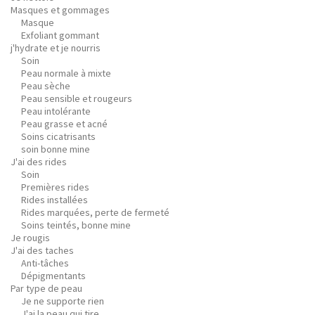
Masques et gommages
Masque
Exfoliant gommant
j'hydrate et je nourris
Soin
Peau normale à mixte
Peau sèche
Peau sensible et rougeurs
Peau intolérante
Peau grasse et acné
Soins cicatrisants
soin bonne mine
J'ai des rides
Soin
Premières rides
Rides installées
Rides marquées, perte de fermeté
Soins teintés, bonne mine
Je rougis
J'ai des taches
Anti-tâches
Dépigmentants
Par type de peau
Je ne supporte rien
J'ai la peau qui tire