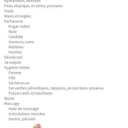
Hydratation, nutrition
Peau atopique, eczéma, psoriasis
Pieds
Mains et ongles
Parfumerie
Roger Gallet
Nuxe
Caudalie
Garancia, Laino
Matthieu
Homme
Déodorant
Je mépile
Hygiène intime
Femme
Fille
Sècheresse
Serviettes périodiques, tampons, protections urinaires
Préservatifs et lubrifiants
Buste
Massage
Huile de massage
Articulations muscles
Ventre, périnée