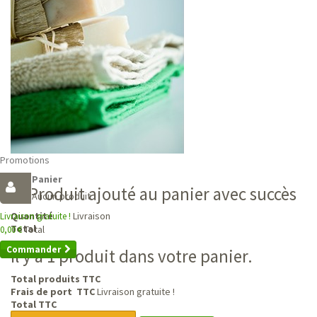
Promotions
Panier
Produit ajouté au panier avec succès
Aucun produit
Livraison
Quantité
Livraison gratuite !
Total
Total
0,00 €
Commander
Il y a 1 produit dans votre panier.
Total produits TTC
Frais de port TTC
Livraison gratuite !
Total TTC