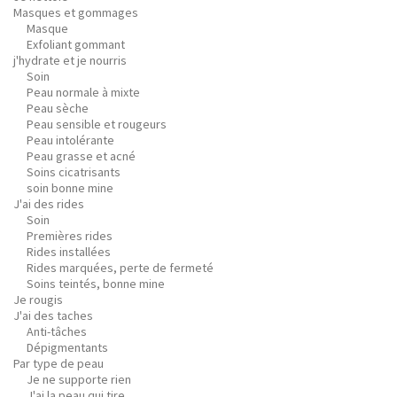
Masques et gommages
Masque
Exfoliant gommant
j'hydrate et je nourris
Soin
Peau normale à mixte
Peau sèche
Peau sensible et rougeurs
Peau intolérante
Peau grasse et acné
Soins cicatrisants
soin bonne mine
J'ai des rides
Soin
Premières rides
Rides installées
Rides marquées, perte de fermeté
Soins teintés, bonne mine
Je rougis
J'ai des taches
Anti-tâches
Dépigmentants
Par type de peau
Je ne supporte rien
J'ai la peau qui tire