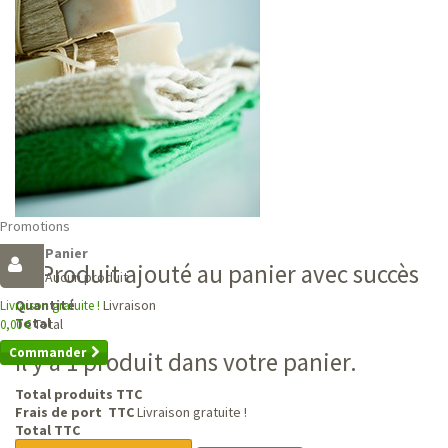
Promotions
Panier
Produit ajouté au panier avec succès
Aucun produit
Livraison
Quantité
Livraison gratuite !
Total
Total
0,00 €
Commander
Il y a 1 produit dans votre panier.
Total produits TTC
Frais de port TTC
Livraison gratuite !
Total TTC