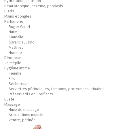
Hydratation, nutrition
Peau atopique, eczéma, psoriasis
Pieds
Mains et ongles
Parfumerie
Roger Gallet
Nuxe
Caudalie
Garancia, Laino
Matthieu
Homme
Déodorant
Je mépile
Hygiène intime
Femme
Fille
Sècheresse
Serviettes périodiques, tampons, protections urinaires
Préservatifs et lubrifiants
Buste
Massage
Huile de massage
Articulations muscles
Ventre, périnée