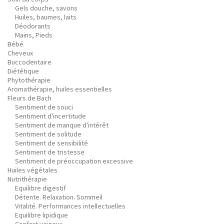
Gels douche, savons
Huiles, baumes, laits
Déodorants
Mains, Pieds
Bébé
Cheveux
Buccodentaire
Diététique
Phytothérapie
Aromathérapie, huiles essentielles
Fleurs de Bach
Sentiment de souci
Sentiment d'incertitude
Sentiment de manque d'intérêt
Sentiment de solitude
Sentiment de sensibilité
Sentiment de tristesse
Sentiment de préoccupation excessive
Huiles végétales
Nutrithérapie
Equilibre digestif
Détente. Relaxation. Sommeil
Vitalité. Performances intellectuelles
Equilibre lipidique