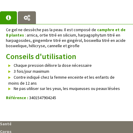
Ce gel ne dessèche pas la peau. Il est composé de
camphre et de
8 plantes
: arnica, ortie titré en silicium, harpagophytum titré en
harpagosides, gingembre titré en gingérol, boswellia titré en acide
boswelique, hélicryse, cannelle et girofle
Conseils d'utilisation
Chaque pression délivre la dose nécessaire
3 fois/jour maximum
Contre indiqué chez la femme enceinte et les enfants de
moins de 12 ans
Ne pas utiliser sur les yeux, les muqueuses ou peaux lésées
Référence :
3401547904245
Santé
Corps