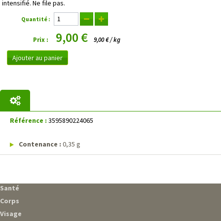
intensifié. Ne file pas.
Quantité :
9,00 €
Prix :
9,00 € / kg
Ajouter au panier
Référence :
3595890224065
Contenance :
0,35 g
Santé
Corps
Visage