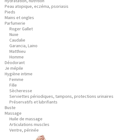
Hydratation, nutrition
Peau atopique, eczéma, psoriasis
Pieds
Mains et ongles
Parfumerie
Roger Gallet
Nuxe
Caudalie
Garancia, Laino
Matthieu
Homme
Déodorant
Je mépile
Hygiène intime
Femme
Fille
Sècheresse
Serviettes périodiques, tampons, protections urinaires
Préservatifs et lubrifiants
Buste
Massage
Huile de massage
Articulations muscles
Ventre, périnée