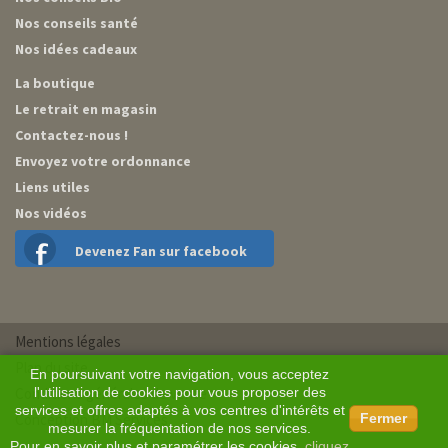
Nos conseils santé
Nos idées cadeaux
La boutique
Le retrait en magasin
Contactez-nous !
Envoyez votre ordonnance
Liens utiles
Nos vidéos
Devenez Fan sur facebook
Mentions légales
Plan du site
En poursuivant votre navigation, vous acceptez
Conditions générales de vente
l'utilisation de cookies pour vous proposer des
services et offres adaptés à vos centres d'intérêts et
Conception BM Services
Fermer
mesurer la fréquentation de nos services.
Pour en savoir plus et paramétrer les cookies,
cliquez