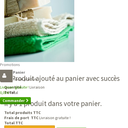
Promotions
Panier
Produit ajouté au panier avec succès
Aucun produit
Livraison
Quantité
Livraison gratuite !
Total
Total
0,00 €
Commander
Il y a 1 produit dans votre panier.
Total produits TTC
Frais de port TTC
Livraison gratuite !
Total TTC