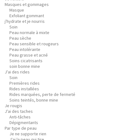
Masques et gommages
Masque
Exfoliant gommant
j'hydrate et je nourris
Soin
Peau normale à mixte
Peau sèche
Peau sensible et rougeurs
Peau intolérante
Peau grasse et acné
Soins cicatrisants
soin bonne mine
J'ai des rides
Soin
Premières rides
Rides installées
Rides marquées, perte de fermeté
Soins teintés, bonne mine
Je rougis
J'ai des taches
Anti-tâches
Dépigmentants
Par type de peau
Je ne supporte rien
J'ai la peau qui tire