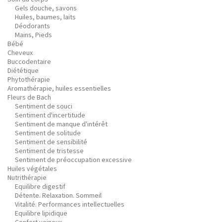
Gels douche, savons
Huiles, baumes, laits
Déodorants
Mains, Pieds
Bébé
Cheveux
Buccodentaire
Diététique
Phytothérapie
Aromathérapie, huiles essentielles
Fleurs de Bach
Sentiment de souci
Sentiment d'incertitude
Sentiment de manque d'intérêt
Sentiment de solitude
Sentiment de sensibilité
Sentiment de tristesse
Sentiment de préoccupation excessive
Huiles végétales
Nutrithérapie
Equilibre digestif
Détente. Relaxation. Sommeil
Vitalité. Performances intellectuelles
Equilibre lipidique