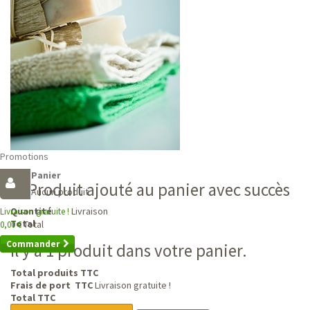
Promotions
Panier
Produit ajouté au panier avec succès
Aucun produit
Livraison
Quantité
Livraison gratuite !
Total
Total
0,00 €
Commander
Il y a 1 produit dans votre panier.
Total produits TTC
Frais de port TTC
Livraison gratuite !
Total TTC