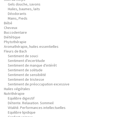
Gels douche, savons
Huiles, baumes, laits
Déodorants
Mains, Pieds
Bébé
Cheveux
Buccodentaire
Diététique
Phytothérapie
Aromathérapie, huiles essentielles
Fleurs de Bach
Sentiment de souci
Sentiment d'incertitude
Sentiment de manque d'intérêt
Sentiment de solitude
Sentiment de sensibilité
Sentiment de tristesse
Sentiment de préoccupation excessive
Huiles végétales
Nutrithérapie
Equilibre digestif
Détente. Relaxation. Sommeil
Vitalité. Performances intellectuelles
Equilibre lipidique