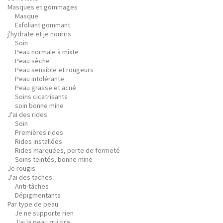
Masques et gommages
Masque
Exfoliant gommant
j'hydrate et je nourris
Soin
Peau normale à mixte
Peau sèche
Peau sensible et rougeurs
Peau intolérante
Peau grasse et acné
Soins cicatrisants
soin bonne mine
J'ai des rides
Soin
Premières rides
Rides installées
Rides marquées, perte de fermeté
Soins teintés, bonne mine
Je rougis
J'ai des taches
Anti-tâches
Dépigmentants
Par type de peau
Je ne supporte rien
J'ai la peau qui tire