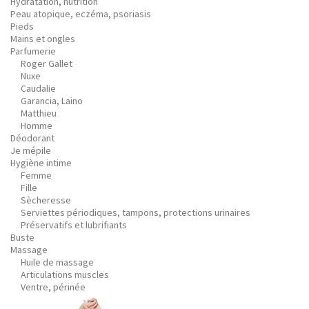
Hydratation, nutrition
Peau atopique, eczéma, psoriasis
Pieds
Mains et ongles
Parfumerie
Roger Gallet
Nuxe
Caudalie
Garancia, Laino
Matthieu
Homme
Déodorant
Je mépile
Hygiène intime
Femme
Fille
Sècheresse
Serviettes périodiques, tampons, protections urinaires
Préservatifs et lubrifiants
Buste
Massage
Huile de massage
Articulations muscles
Ventre, périnée